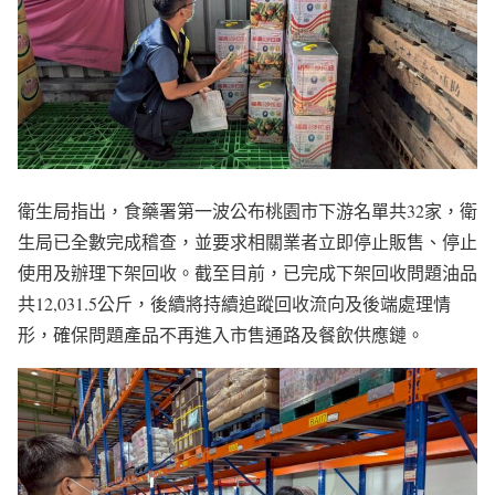
衛生局指出，食藥署第一波公布桃園市下游名單共32家，衛
生局已全數完成稽查，並要求相關業者立即停止販售、停止
使用及辦理下架回收。截至目前，已完成下架回收問題油品
共12,031.5公斤，後續將持續追蹤回收流向及後端處理情
形，確保問題產品不再進入市售通路及餐飲供應鏈。