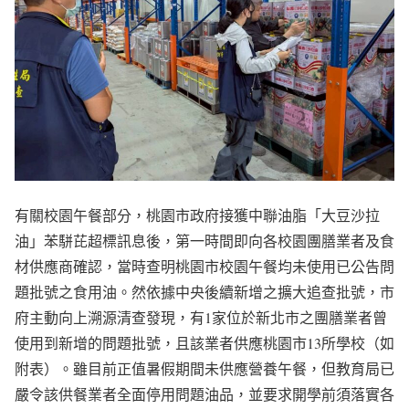
有關校園午餐部分，桃園市政府接獲中聯油脂「大豆沙拉
油」苯駢芘超標訊息後，第一時間即向各校園團膳業者及食
材供應商確認，當時查明桃園市校園午餐均未使用已公告問
題批號之食用油。然依據中央後續新增之擴大追查批號，市
府主動向上溯源清查發現，有1家位於新北市之團膳業者曾
使用到新增的問題批號，且該業者供應桃園市13所學校（如
附表）。雖目前正值暑假期間未供應營養午餐，但教育局已
嚴令該供餐業者全面停用問題油品，並要求開學前須落實各