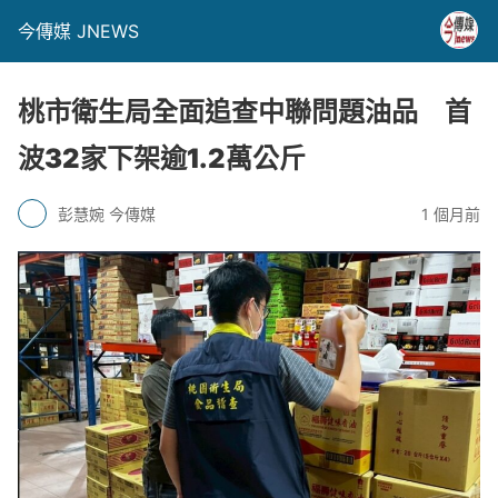
今傳媒 JNEWS
桃市衛生局全面追查中聯問題油品 首
波32家下架逾1.2萬公斤
彭慧婉 今傳媒
1 個月前