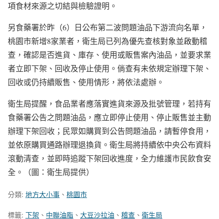
項食材來源之切結與檢驗證明。
另食藥署於昨（6）日公布第二波問題油品下游流向名單，
桃園市新增8家業者，衛生局已列為優先查核對象並啟動稽
查，確認是否進貨、庫存、使用或販售案內油品，並要求業
者立即下架、回收及停止使用。倘查有未依規定辦理下架、
回收或仍持續販售、使用情形，將依法處辦。
衛生局提醒，食品業者應落實進貨來源及批號管理，若持有
食藥署公告之問題油品，應立即停止使用、停止販售並主動
辦理下架回收；民眾如購買到公告問題油品，請暫停食用，
並依原購買通路辦理退換貨。衛生局將持續依中央公布資料
滾動清查，並即時追蹤下架回收進度，全力維護市民飲食安
全。（圖：衛生局提供）
分類:
地方大小事
、
桃園市
標籤:
下架
、
中聯油脂
、
大豆沙拉油
、
稽查
、
衛生局