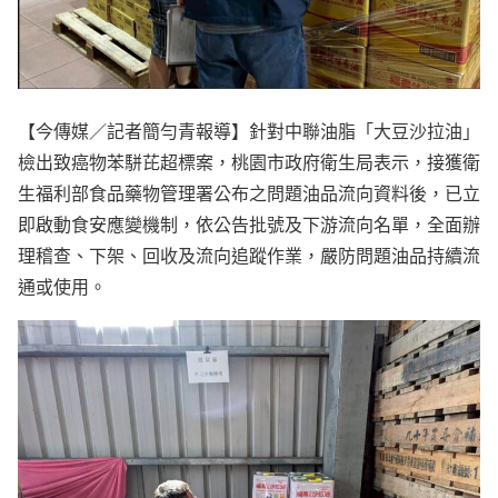
【今傳媒／記者簡勻青報導】針對中聯油脂「大豆沙拉油」
檢出致癌物苯駢芘超標案，桃園市政府衛生局表示，接獲衛
生福利部食品藥物管理署公布之問題油品流向資料後，已立
即啟動食安應變機制，依公告批號及下游流向名單，全面辦
理稽查、下架、回收及流向追蹤作業，嚴防問題油品持續流
通或使用。