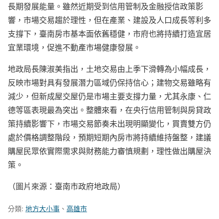
長期發展能量。雖然近期受到信用管制及金融授信政策影
響，市場交易趨於理性，但在產業、建設及人口成長等利多
支撐下，臺南房市基本面依舊穩健，市府也將持續打造宜居
宜業環境，促進不動產市場健康發展。
地政局長陳淑美指出，土地交易由上季下滑轉為小幅成長，
反映市場對具有發展潛力區域仍保持信心；建物交易雖略有
減少，但新成屋交屋仍是市場主要支撐力量，尤其永康、仁
德等區表現最為突出。整體來看，在央行信用管制與房貸政
策持續影響下，市場交易節奏未出現明顯變化，買賣雙方仍
處於價格調整階段，預期短期內房市將持續維持盤整，建議
購屋民眾依實際需求與財務能力審慎規劃，理性做出購屋決
策。
（圖片來源：臺南市政府地政局）
分類:
地方大小事
、
高雄市