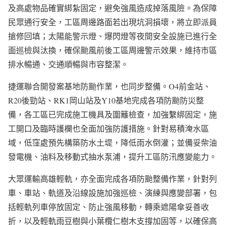
及高處物品確實綁紮固定，避免強風造成掉落風險。為保障
民眾通行安全，工區周邊路面若出現坑洞損壞，將立即派員
搶修回填；太陽能警示燈、爆閃燈等夜間安全設施已進行全
面巡檢與汰換，確保颱風前後工區周邊警示效果，維持市區
排水暢通、交通順暢與市容整潔。
捷運聯合開發案基地防颱作業，也同步整備。O4前金站、
R20後勁站、RK1岡山站及Y10基地完成各項防颱防災整
備，各工區已完成施工機具及圍籬檢查，加強繫綁固定，施
工開口及臨時護欄也全面加強防護措施。針對易積淹水區
域，低窪處預先構築防水土堤，降低雨水倒灌；並備妥柴油
發電機、油料及移動式抽水泵浦，提升工區防汛應變能力。
大眾運輸高雄輕軌，亦全面完成各項防颱整備作業，針對列
車、車站、軌道及沿線設施加強巡檢、演練與應變部署，包
括輕軌列車停放固定、防止強風移動，轉乘遮陽傘妥善收
折，以及輕軌雨豆樹與小葉欖仁樹木支撐加固等，以確保高