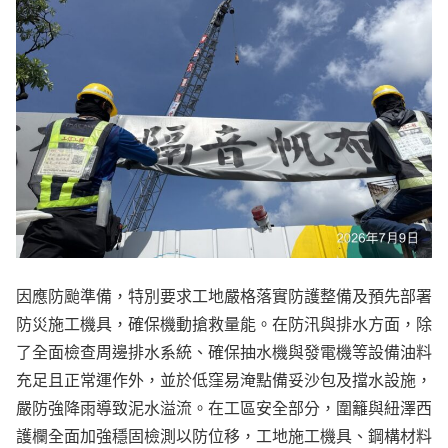
因應防颱準備，特別要求工地嚴格落實防護整備及預先部署
防災施工機具，確保機動搶救量能。在防汛與排水方面，除
了全面檢查周邊排水系統、確保抽水機與發電機等設備油料
充足且正常運作外，並於低窪易淹點備妥沙包及擋水設施，
嚴防強降雨導致泥水溢流。在工區安全部分，圍籬與紐澤西
護欄全面加強穩固檢測以防位移，工地施工機具、鋼構材料