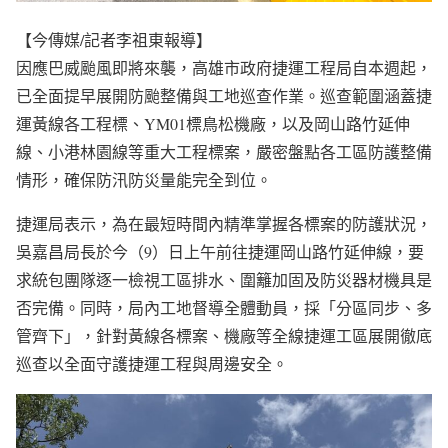
【今傳媒/記者李祖東報導】
因應巴威颱風即將來襲，高雄市政府捷運工程局自本週起，
已全面提早展開防颱整備與工地巡查作業。巡查範圍涵蓋捷
運黃線各工程標、YM01標鳥松機廠，以及岡山路竹延伸
線、小港林園線等重大工程標案，嚴密盤點各工區防護整備
情形，確保防汛防災量能完全到位。
捷運局表示，為在最短時間內精準掌握各標案的防護狀況，
吳嘉昌局長於今（9）日上午前往捷運岡山路竹延伸線，要
求統包團隊逐一檢視工區排水、圍籬加固及防災器材機具是
否完備。同時，局內工地督導全體動員，採「分區同步、多
管齊下」，針對黃線各標案、機廠等全線捷運工區展開徹底
巡查以全面守護捷運工程與周邊安全。