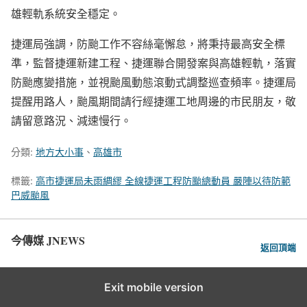
雄輕軌系統安全穩定。
捷運局強調，防颱工作不容絲毫懈怠，將秉持最高安全標
準，監督捷運新建工程、捷運聯合開發案與高雄輕軌，落實
防颱應變措施，並視颱風動態滾動式調整巡查頻率。捷運局
提醒用路人，颱風期間請行經捷運工地周邊的市民朋友，敬
請留意路況、減速慢行。
分類:
地方大小事
、
高雄市
標籤:
高市捷運局未雨綢繆 全線捷運工程防颱總動員 嚴陣以待防範
巴威颱風
今傳媒 JNEWS
返回頂端
Exit mobile version