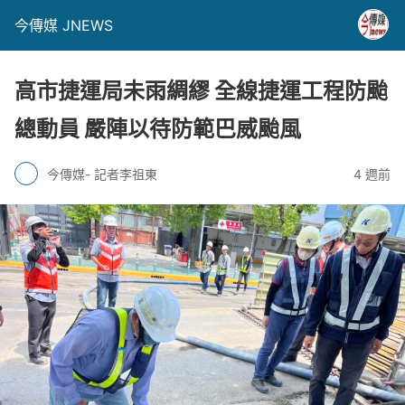
今傳媒 JNEWS
高市捷運局未雨綢繆 全線捷運工程防颱
總動員 嚴陣以待防範巴威颱風
今傳媒- 記者李祖東
4 週前