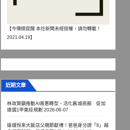
【今傳媒提醒 本社新聞未經授權，請勿轉載！
2021.04.19】
近期文章
林政賢籲推動AI普惠轉型、活化舊城商圈 促加
速國1甲東段規劃
2026-08-07
遠雄悅來大飯店父親節獻禮！爸爸身分證「8」越