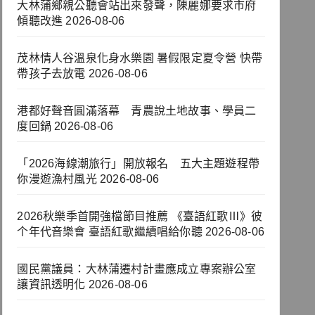
大林蒲鄉親公聽會站出來發聲，陳麗娜要求市府
傾聽改進
2026-08-06
茂林情人谷溫泉化身水樂園 暑假限定夏令營 快帶
帶孩子去放電
2026-08-06
港都好聲音圓滿落幕 青農說土地故事、學員二
度回鍋
2026-08-06
「2026海線潮旅行」開放報名 五大主題遊程帶
你漫遊漁村風光
2026-08-06
2026秋樂季首開強檔節目推薦 《臺語紅歌Ⅲ》彼
个年代音樂會 臺語紅歌繼續唱給你聽
2026-08-06
國民黨議員：大林蒲遷村計畫應成立專案辦公室
讓資訊透明化
2026-08-06