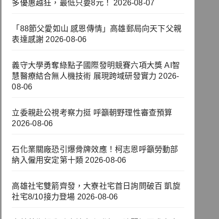
多優惠越狂，最低只要8元！
2026-08-07
「88節父愛如山 感恩傳情」高雄郵局向天下父親
表達感謝
2026-08-06
義守大學勇奪綠點子國際發明競賽六項大獎 AI智
慧醫療結合無人機技術 展現跨域研發實力
2026-
08-06
立委親赴公視考察力挺 呼籲朝野理性審查預算
2026-08-06
石化業關廠恐引爆骨牌效應！柯志恩呼籲勞動部
納入僱用安定第十類
2026-08-06
高雄社宅雙箭齊發，大寮社宅首日詢問破百 凱旋
社宅8/10接力登場
2026-08-06