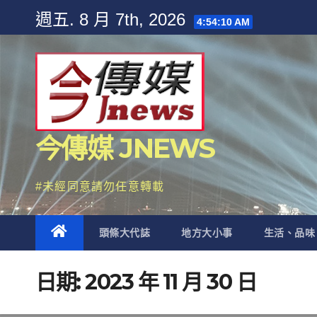
Skip
週五. 8 月 7th, 2026
4:54:11 AM
to
content
今傳媒 JNEWS
#未經同意請勿任意轉載
頭條大代誌
地方大小事
生活、品味
日期:
2023 年 11 月 30 日