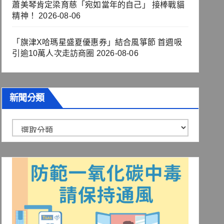
蕭美琴肯定梁育慈「宛如當年的自己」 接棒戰貓
精神！
2026-08-06
「旗津X哈瑪星盛夏優惠券」結合風箏節 首週吸
引逾10萬人次走訪商圈
2026-08-06
新聞分類
新
聞
分
類