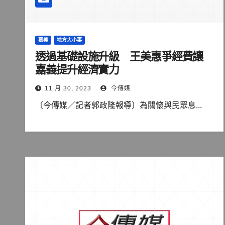
嘉義
地方大小事
透過基礎設施升級 王美惠爭經費讓
嘉義提升經濟實力
11 月 30, 2023
今傳媒
〔今傳媒／記者郭政隆報導〕為關懷與民眾息...