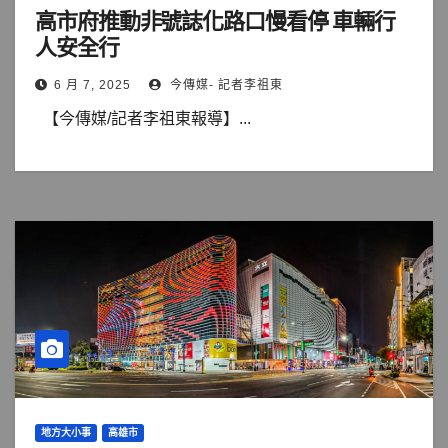
高市府推動非號誌化路口慢看停 車輛行
人安全行
6 月 7, 2025
今傳媒- 記者李祖東
【今傳媒/記者李祖東報導】...
地方大小事
高雄市