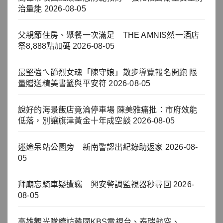
治量能
2026-08-05
父親節住房、聚餐一次滿足 THE AMNIS然一酒店
祭8,888點加碼
2026-08-05
最堅強ㄟ節烈女魂「陳守娘」散步導覽報名開跑 限
量贈送精美書籤與平安符
2026-08-05
說好的海景飯店竟淪停車場 陳美雅痛批：市府效能
低落，別讓旗津黃金十年成空談
2026-08-05
迷途呆站公園旁 新南警認出紀錄助返家
2026-08-
05
拜廟忘騎車疑遭竊 興安警調監視器秒尋回
2026-
08-05
高雄觀光隊續訪韓國KBS電視台、泰瑞航空、