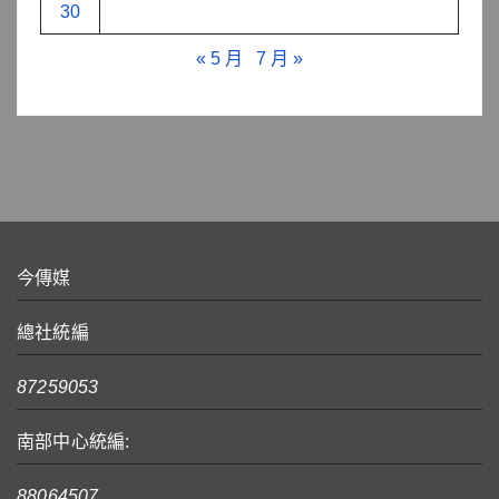
30
« 5 月
7 月 »
今傳媒
總社統編
87259053
南部中心統編:
88064507