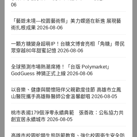
06
「藝遊未境—校園藝術祭」美力蝶道在新進 展現藝
術扎根成果
2026-08-06
一顆方糖變身超萌IP！台糖文博會亮相「角糖」帶民
眾穿越80年甜蜜記憶
2026-08-06
全球預測市場熱潮席捲！「台版 Polymarket」
GodGuess 神猜正式上線
2026-08-06
以音樂、健康與關懷陪伴父親歡度佳節 高雄市立鳳
山醫院攜手高雄縣醫師公會溫馨獻唱
2026-08-05
桃市表揚179個淨零永續典範 張善政：公私協力共
創宜居永續城市
2026-08-05
高雄市校園蛇類生態防範教育、強化校園衛生安全防