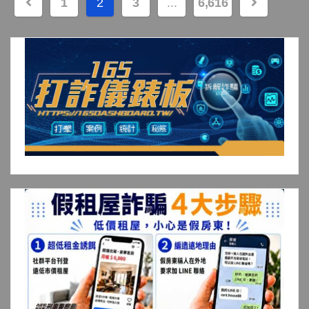
文
1
2
3
...
6,616
章
分
頁