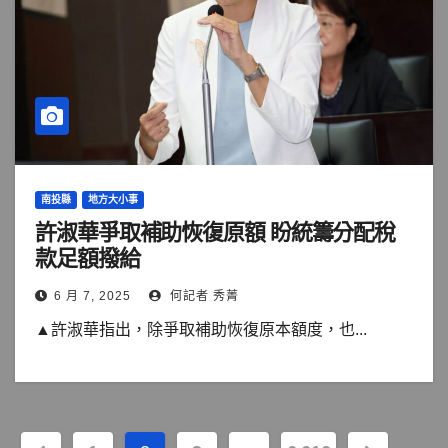
南投縣
地方大小事
許淑華爭取補助恢復原額 盼統籌分配稅
款足額撥給
6 月 7, 2025
何記者 秀菁
▲許淑華指出，除爭取補助恢復原本額度，也...