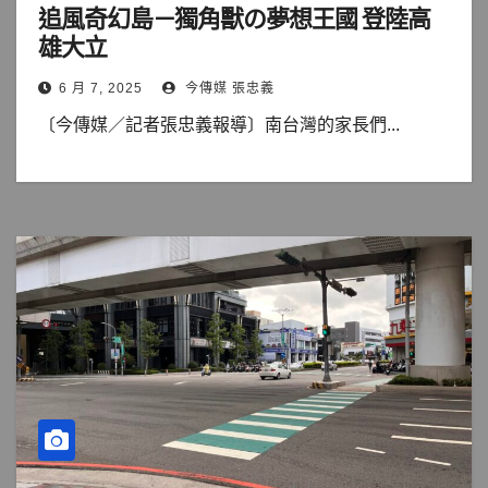
追風奇幻島－獨角獸の夢想王國 登陸高
雄大立
6 月 7, 2025
今傳媒 張忠義
〔今傳媒／記者張忠義報導〕南台灣的家長們...