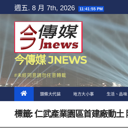
Skip
週五. 8 月 7th, 2026
11:41:56 PM
to
content
今傳媒 JNEWS
#未經同意請勿任意轉載
頭條大代誌
地方大小事
生活、品味
標籤:
仁武產業園區首建廠動土