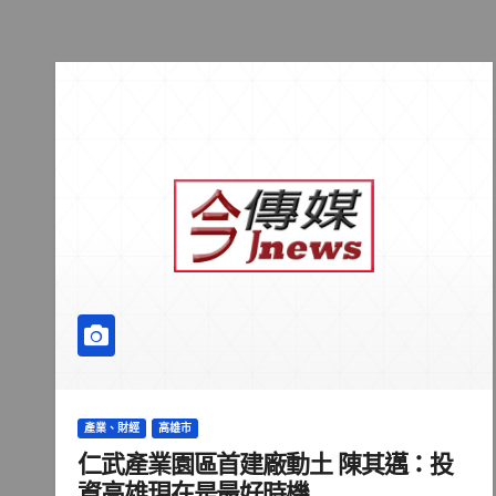
產業、財經
高雄市
仁武產業園區首建廠動土 陳其邁：投
資高雄現在是最好時機