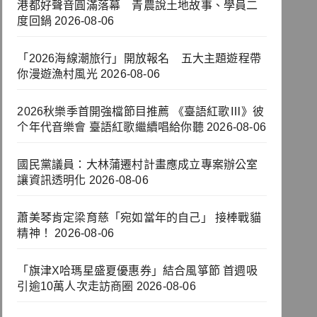
港都好聲音圓滿落幕 青農說土地故事、學員二
度回鍋
2026-08-06
「2026海線潮旅行」開放報名 五大主題遊程帶
你漫遊漁村風光
2026-08-06
2026秋樂季首開強檔節目推薦 《臺語紅歌Ⅲ》彼
个年代音樂會 臺語紅歌繼續唱給你聽
2026-08-06
國民黨議員：大林蒲遷村計畫應成立專案辦公室
讓資訊透明化
2026-08-06
蕭美琴肯定梁育慈「宛如當年的自己」 接棒戰貓
精神！
2026-08-06
「旗津X哈瑪星盛夏優惠券」結合風箏節 首週吸
引逾10萬人次走訪商圈
2026-08-06