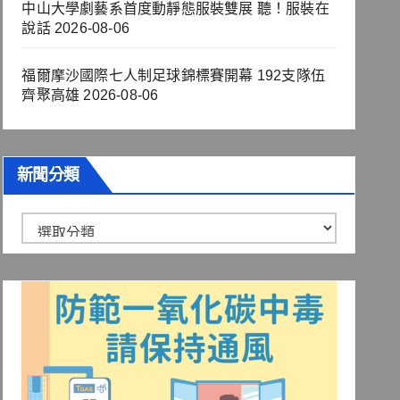
中山大學劇藝系首度動靜態服裝雙展 聽！服裝在
說話
2026-08-06
福爾摩沙國際七人制足球錦標賽開幕 192支隊伍
齊聚高雄
2026-08-06
新聞分類
新
聞
分
類