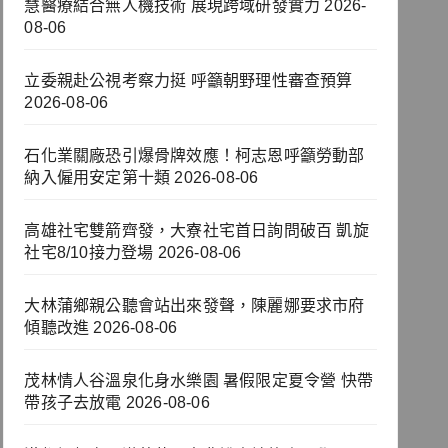
慧醫療結合無人機技術 展現跨域研發實力
2026-
08-06
立委親赴公視考察力挺 呼籲朝野理性審查預算
2026-08-06
石化業關廠恐引爆骨牌效應！柯志恩呼籲勞動部
納入僱用安定第十類
2026-08-06
高雄社宅雙箭齊發，大寮社宅首日詢問破百 凱旋
社宅8/10接力登場
2026-08-06
大林蒲鄉親公聽會站出來發聲，陳麗娜要求市府
傾聽改進
2026-08-06
茂林情人谷溫泉化身水樂園 暑假限定夏令營 快帶
帶孩子去放電
2026-08-06