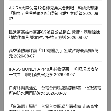
AKIRA大陣仗帶12名師兄弟來台開唱！粉絲父親節
「拋棄」爸爸熱血相挺 曝兒可愛打氣暖舉
2026-08-
07
民進黨高雄市黨部8/9號召公益捐血 黃捷、賴瑞隆挽
袖搶救血荒 豐富限定好禮大方送
2026-08-07
高雄消防局呼籲「119別亂打」無故占線最高罰5萬
元
2026-08-07
iPASS MONEY APP 8月必收優惠！ 吃喝玩樂攻略
一次看 聰明消費省更多
2026-08-07
白海豚颱風逼近！台電台南區處超前部署 低窪變電
所架防水閘門防淹水
2026-08-07
「白海豚」逼近！台電台東區處全面戒備 走訪畜牧