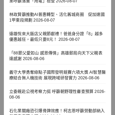
業呼籲落實「用電」檢查
2026-08-07
林政賢籲推動AI普惠轉型、活化舊城商圈 促加速國
1甲東段規劃
2026-08-07
遠雄悅來大飯店父親節獻禮！爸爸身分證「8」越多
優惠越狂，最低只要8元！
2026-08-07
「88節父愛如山 感恩傳情」高雄郵局向天下父親表
達感謝
2026-08-06
義守大學勇奪綠點子國際發明競賽六項大獎 AI智慧醫
療結合無人機技術 展現跨域研發實力
2026-08-06
立委親赴公視考察力挺 呼籲朝野理性審查預算
2026-
08-06
石化業關廠恐引爆骨牌效應！柯志恩呼籲勞動部納入