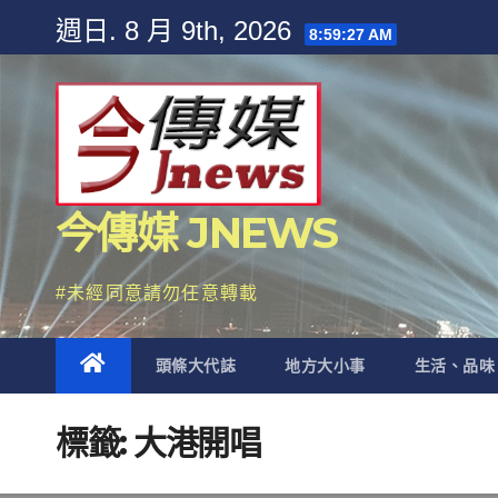
Skip
週日. 8 月 9th, 2026
8:59:28 AM
to
content
今傳媒 JNEWS
#未經同意請勿任意轉載
頭條大代誌
地方大小事
生活、品味
標籤:
大港開唱