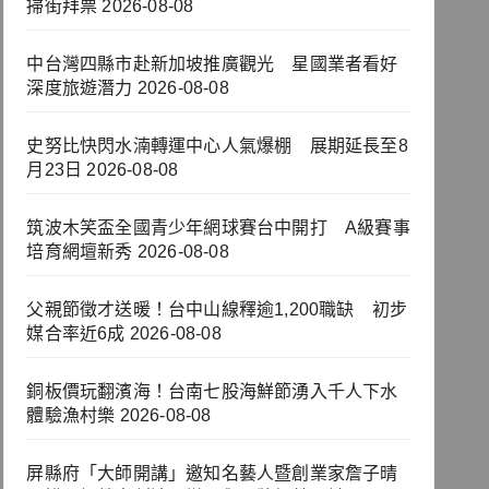
掃街拜票
2026-08-08
中台灣四縣市赴新加坡推廣觀光 星國業者看好
深度旅遊潛力
2026-08-08
史努比快閃水湳轉運中心人氣爆棚 展期延長至8
月23日
2026-08-08
筑波木笑盃全國青少年網球賽台中開打 A級賽事
培育網壇新秀
2026-08-08
父親節徵才送暖！台中山線釋逾1,200職缺 初步
媒合率近6成
2026-08-08
銅板價玩翻濱海！台南七股海鮮節湧入千人下水
體驗漁村樂
2026-08-08
屏縣府「大師開講」邀知名藝人暨創業家詹子晴