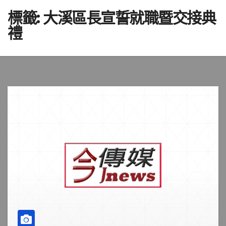
標籤:
大溪區長宣誓就職暨交接典
禮