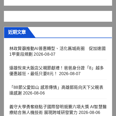
近期文章
林政賢籲推動AI普惠轉型、活化舊城商圈 促加速國
1甲東段規劃
2026-08-07
遠雄悅來大飯店父親節獻禮！爸爸身分證「8」越多
優惠越狂，最低只要8元！
2026-08-07
「88節父愛如山 感恩傳情」高雄郵局向天下父親表
達感謝
2026-08-06
義守大學勇奪綠點子國際發明競賽六項大獎 AI智慧醫
療結合無人機技術 展現跨域研發實力
2026-08-06