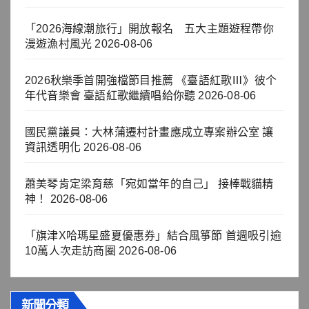
「2026海線潮旅行」開放報名 五大主題遊程帶你
漫遊漁村風光
2026-08-06
2026秋樂季首開強檔節目推薦 《臺語紅歌Ⅲ》彼个
年代音樂會 臺語紅歌繼續唱給你聽
2026-08-06
國民黨議員：大林蒲遷村計畫應成立專案辦公室 讓
資訊透明化
2026-08-06
蕭美琴肯定梁育慈「宛如當年的自己」 接棒戰貓精
神！
2026-08-06
「旗津X哈瑪星盛夏優惠券」結合風箏節 首週吸引逾
10萬人次走訪商圈
2026-08-06
新聞分類