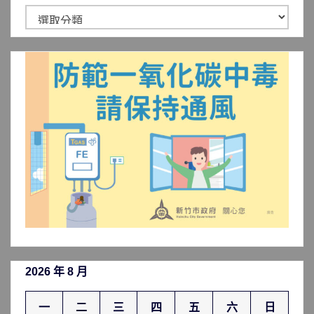
新
聞
分
類
2026 年 8 月
一
二
三
四
五
六
日