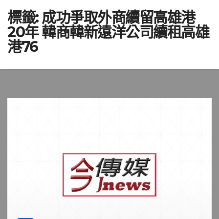
標籤:
成功爭取外商續留高雄港
20年 韓商韓新遠洋公司續租高雄
港76