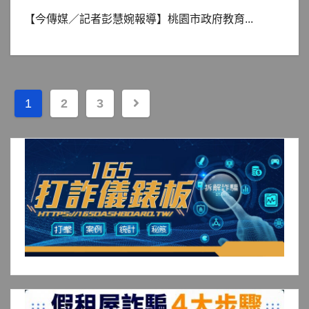
【今傳媒／記者彭慧婉報導】桃園市政府教育...
文
1
2
3
章
分
頁