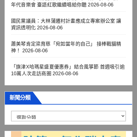
年代音樂會 臺語紅歌繼續唱給你聽
2026-08-06
國民黨議員：大林蒲遷村計畫應成立專案辦公室 讓
資訊透明化
2026-08-06
蕭美琴肯定梁育慈「宛如當年的自己」 接棒戰貓精
神！
2026-08-06
「旗津X哈瑪星盛夏優惠券」結合風箏節 首週吸引逾
10萬人次走訪商圈
2026-08-06
新聞分類
新
聞
分