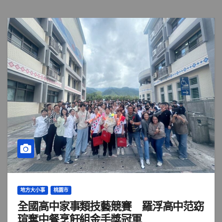
地方大小事
桃園市
全國高中家事類技藝競賽 羅浮高中范窈
瑄奪中餐烹飪組金手獎冠軍