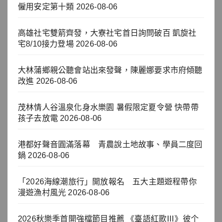
僱用安定第十類
2026-08-06
高雄社宅雙箭齊發，大寮社宅首日詢問破百 凱旋社
宅8/10接力登場
2026-08-06
大林蒲鄉親公聽會站出來發聲，陳麗娜要求市府傾聽
改進
2026-08-06
茂林情人谷溫泉化身水樂園 暑假限定夏令營 快帶帶
孩子去放電
2026-08-06
港都好聲音圓滿落幕 青農說土地故事、學員二度回
鍋
2026-08-06
「2026海線潮旅行」開放報名 五大主題遊程帶你
漫遊漁村風光
2026-08-06
2026秋樂季首開強檔節目推薦 《臺語紅歌Ⅲ》彼个