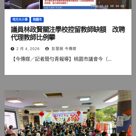
地方大小事
桃園市
議員林政賢關注學校控留教師缺額 改聘
代理教師比例攀
2 月 4, 2026
彭慧婉 今傳媒
【今傳媒／記者簡勻青報導】桃園市議會今（...