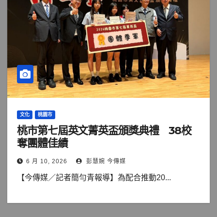
文化
桃園市
桃市第七屆英文菁英盃頒獎典禮 38校
奪團體佳績
6 月 10, 2026
彭慧婉 今傳媒
【今傳媒／記者簡勻青報導】為配合推動20...