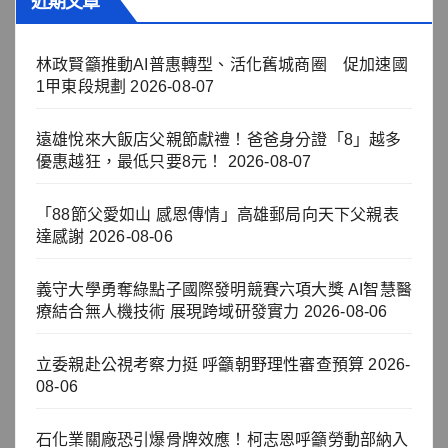
近期文章
林政賢籲推動AI普惠轉型、活化舊城商圈 促加速國
1甲東段規劃
2026-08-07
遠雄悅來大飯店父親節獻禮！爸爸身分證「8」越多
優惠越狂，最低只要8元！
2026-08-07
「88節父愛如山 感恩傳情」高雄郵局向天下父親表
達感謝
2026-08-06
義守大學勇奪綠點子國際發明競賽六項大獎 AI智慧醫
療結合無人機技術 展現跨域研發實力
2026-08-06
立委親赴公視考察力挺 呼籲朝野理性審查預算
2026-
08-06
石化業關廠恐引爆骨牌效應！柯志恩呼籲勞動部納入