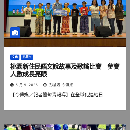
文化
桃園市
桃園新住民語文說故事及歌謠比賽 參賽
人數成長亮眼
5 月 9, 2026
彭慧婉 今傳媒
【今傳媒／記者簡勻青報導】在全球化連結日...