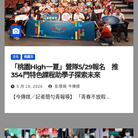
文化
桃園市
「桃園High一夏」營隊5/29報名 推
354門特色課程助學子探索未來
5 月 28, 2026
彭慧婉 今傳媒
【今傳媒／記者簡勻青報導】 「青春不放假...