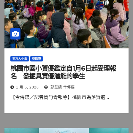
地方大小事
桃園市
桃園市國小資優鑑定自1月6日起受理報
名 發掘具資優潛能的學生
1 月 5, 2026
彭慧婉 今傳媒
【今傳媒／記者簡勻青報導】桃園市為落實適...