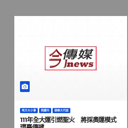
地方大小事
桃園市
頭條大代誌
111年全大運引燃聖火 將採奧運模式
環臺傳遞