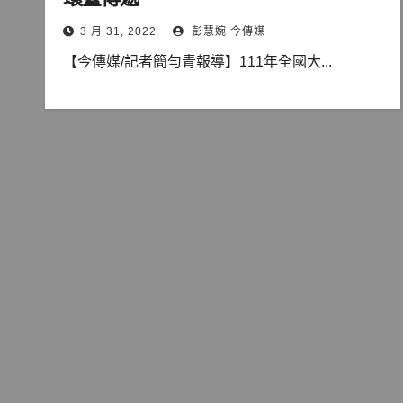
3 月 31, 2022
彭慧婉 今傳媒
【今傳媒/記者簡勻青報導】111年全國大...