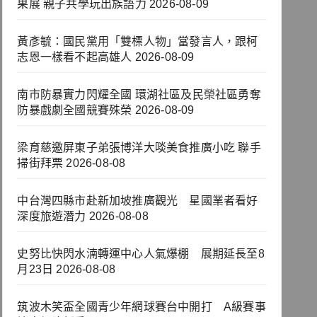
果展 親子共學玩出族語力
2026-08-09
黃彥毓：國民黨用「雙標人物」當發言人，跟柯
志恩一樣看不起高雄人
2026-08-09
南市防暴實力閃耀全國 環湖社區及民榮社區勇奪
防暴戲劇全國競賽殊榮
2026-08-09
梁育慈邀屏東子弟張博洋大啖美食推廣小吃 聯手
掃街拜票
2026-08-08
中台灣四縣市赴新加坡推廣觀光 星國業者看好
深度旅遊潛力
2026-08-08
史努比快閃水湳轉運中心人氣爆棚 展期延長至8
月23日
2026-08-08
筑波木笑盃全國青少年網球賽台中開打 A級賽事