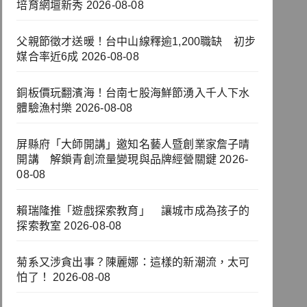
培育網壇新秀
2026-08-08
父親節徵才送暖！台中山線釋逾1,200職缺 初步
媒合率近6成
2026-08-08
銅板價玩翻濱海！台南七股海鮮節湧入千人下水
體驗漁村樂
2026-08-08
屏縣府「大師開講」邀知名藝人暨創業家詹子晴
開講 解鎖青創流量變現與品牌經營關鍵
2026-
08-08
賴瑞隆推「遊戲探索教育」 讓城市成為孩子的
探索教室
2026-08-08
菊系又涉貪出事？陳麗娜：這樣的新潮流，太可
怕了！
2026-08-08