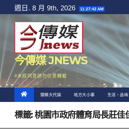
Skip
週日. 8 月 9th, 2026
11:27:43 AM
to
content
今傳媒 JNEWS
#未經同意請勿任意轉載
頭條大代誌
地方大小事
生活、品味
標籤:
桃園市政府體育局長莊佳