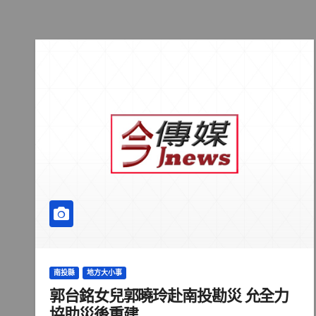
南投縣
地方大小事
郭台銘女兒郭曉玲赴南投勘災 允全力
協助災後重建