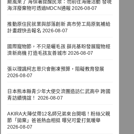
颱風來了 海保署提醒民眾：勿前往海邊活動 發現
海洋廢棄物可透過MDCN通報
2026-08-07
推動原住民就業與部落創新 高市勞工局原氣補給
計畫趕快去報名
2026-08-07
國際寵物節，不只是曬毛孩 薛兆基盼發展寵物經
濟新商機 打造毛孩友善城市
2026-08-07
張以理諷柯志恩只會刪凍預算，阻礙教育發展
2026-08-07
日本熊本縣青少年大使交流團造訪仁武高中 跨國
青訪續情誼！
2026-08-07
AKIRA大陣仗帶12名師兄弟來台開唱！粉絲父親
節「拋棄」爸爸熱血相挺 曝兒可愛打氣暖舉
2026-08-07