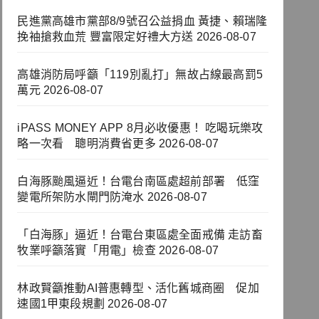
民進黨高雄市黨部8/9號召公益捐血 黃捷、賴瑞隆
挽袖搶救血荒 豐富限定好禮大方送
2026-08-07
高雄消防局呼籲「119別亂打」無故占線最高罰5
萬元
2026-08-07
iPASS MONEY APP 8月必收優惠！ 吃喝玩樂攻
略一次看 聰明消費省更多
2026-08-07
白海豚颱風逼近！台電台南區處超前部署 低窪
變電所架防水閘門防淹水
2026-08-07
「白海豚」逼近！台電台東區處全面戒備 走訪畜
牧業呼籲落實「用電」檢查
2026-08-07
林政賢籲推動AI普惠轉型、活化舊城商圈 促加
速國1甲東段規劃
2026-08-07