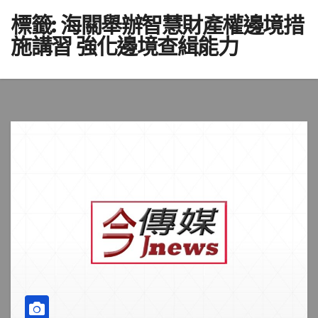
標籤:
海關舉辦智慧財產權邊境措
施講習 強化邊境查緝能力