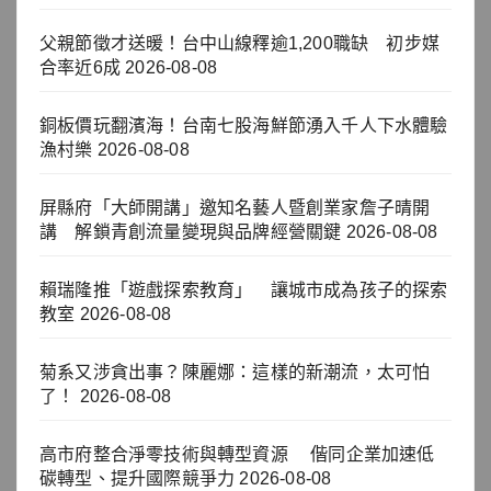
父親節徵才送暖！台中山線釋逾1,200職缺 初步媒
合率近6成
2026-08-08
銅板價玩翻濱海！台南七股海鮮節湧入千人下水體驗
漁村樂
2026-08-08
屏縣府「大師開講」邀知名藝人暨創業家詹子晴開
講 解鎖青創流量變現與品牌經營關鍵
2026-08-08
賴瑞隆推「遊戲探索教育」 讓城市成為孩子的探索
教室
2026-08-08
菊系又涉貪出事？陳麗娜：這樣的新潮流，太可怕
了！
2026-08-08
高市府整合淨零技術與轉型資源 偕同企業加速低
碳轉型、提升國際競爭力
2026-08-08