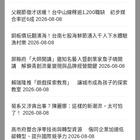
父親節徵才送暖！台中山線釋逾1,200職缺 初步媒
合率近6成
2026-08-08
銅板價玩翻濱海！台南七股海鮮節湧入千人下水體驗
漁村樂
2026-08-08
屏縣府「大師開講」邀知名藝人暨創業家詹子晴開
講 解鎖青創流量變現與品牌經營關鍵
2026-08-08
賴瑞隆推「遊戲探索教育」 讓城市成為孩子的探索
教室
2026-08-08
菊系又涉貪出事？陳麗娜：這樣的新潮流，太可怕
了！
2026-08-08
高市府整合淨零技術與轉型資源 偕同企業加速低
碳轉型、提升國際競爭力
2026-08-08