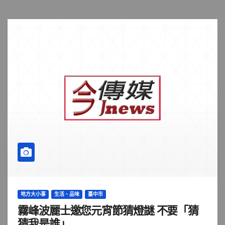
地方大小事
生活、品味
臺中市
霧峰波麗士邀您元宵節猜燈謎 不要「猜
猜我是誰」