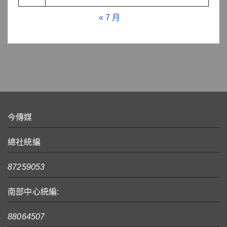
« 7 月
今傳媒
總社統編
87259053
南部中心統編:
88064507