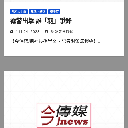
地方大小事
生活、品味
臺中市
霧警出擊 誰「羽」爭鋒
4 月 24, 2023
謝榮浤今傳媒
【今傳媒/總社長孫崇文、記者謝榮浤報導】...