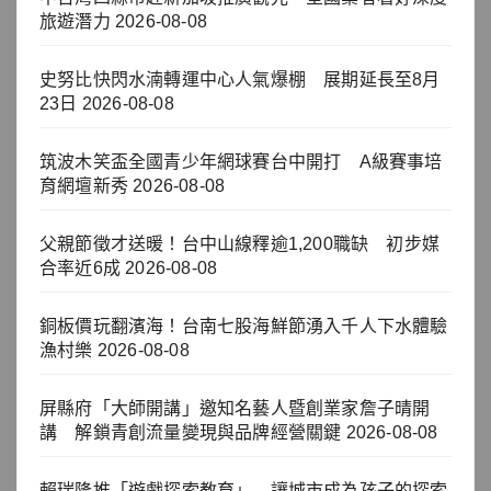
旅遊潛力
2026-08-08
史努比快閃水湳轉運中心人氣爆棚 展期延長至8月
23日
2026-08-08
筑波木笑盃全國青少年網球賽台中開打 A級賽事培
育網壇新秀
2026-08-08
父親節徵才送暖！台中山線釋逾1,200職缺 初步媒
合率近6成
2026-08-08
銅板價玩翻濱海！台南七股海鮮節湧入千人下水體驗
漁村樂
2026-08-08
屏縣府「大師開講」邀知名藝人暨創業家詹子晴開
講 解鎖青創流量變現與品牌經營關鍵
2026-08-08
賴瑞隆推「遊戲探索教育」 讓城市成為孩子的探索