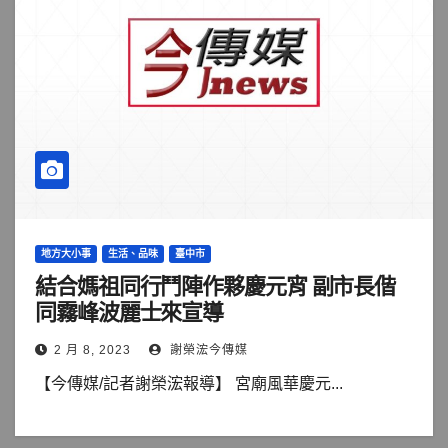
地方大小事
生活、品味
臺中市
結合媽祖同行鬥陣作夥慶元宵 副市長偕
同霧峰波麗士來宣導
2 月 8, 2023
謝榮浤今傳媒
【今傳媒/記者謝榮浤報導】 宮廟風華慶元...