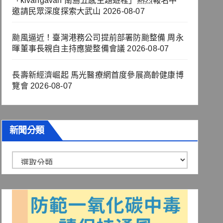
「kivangavan 南島五感主題遊程」熱烈報名中
邀請民眾深度探索大武山
2026-08-07
颱風逼近！臺灣港務公司提前部署防颱整備 周永
暉董事長親自主持應變整備會議
2026-08-07
長壽新經濟崛起 馬光醫療網首度參展高齡健康博
覽會
2026-08-07
新聞分類
新
聞
分
類