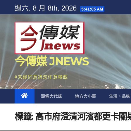
Skip
週六. 8 月 8th, 2026
5:41:06 AM
to
content
今傳媒 JNEWS
#未經同意請勿任意轉載
頭條大代誌
地方大小事
生活、品味
標籤:
高市府澄清河濱都更卡關