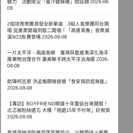
魅力 活動限定「蜜汁鹽酥雞」掀話題
2026-08-
08
2組培育樂團首發全新單曲 3組人氣樂團同台開
唱 從產業開箱到駁二開唱！「高速青春」音樂展
演8/23免費登場
2026-08-08
一片太平洋、兩座島嶼 臺灣與夏威夷深化海洋
廢棄物治理合作 臺美聯手跨太平洋治海廢
2026-
08-08
助陣柯志恩 洪孟楷開嗆綠營「食安與防疫無能」
2026-08-08
【專訪】BOYFRIEND睽違十年重返台灣開唱！
忐忑被粉絲遺忘 大曝「相處15年不吵架」好默契
2026-08-08
高雄茂林消防進部落宣導防災 父親節送上最實