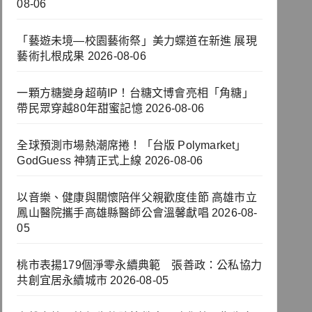
08-06
「藝遊未境—校園藝術祭」美力蝶道在新進 展現
藝術扎根成果
2026-08-06
一顆方糖變身超萌IP！台糖文博會亮相「角糖」
帶民眾穿越80年甜蜜記憶
2026-08-06
全球預測市場熱潮席捲！「台版 Polymarket」
GodGuess 神猜正式上線
2026-08-06
以音樂、健康與關懷陪伴父親歡度佳節 高雄市立
鳳山醫院攜手高雄縣醫師公會溫馨獻唱
2026-08-
05
桃市表揚179個淨零永續典範 張善政：公私協力
共創宜居永續城市
2026-08-05