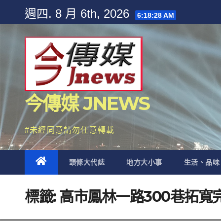
Skip
週四. 8 月 6th, 2026
6:18:29 AM
to
content
今傳媒 JNEWS
#未經同意請勿任意轉載
頭條大代誌
地方大小事
生活、品味
標籤:
高市鳳林一路300巷拓寬