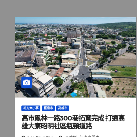
地方大小事
臺南市
高雄市
高市鳳林一路300巷拓寬完成 打通高
雄大寮昭明社區瓶頸道路