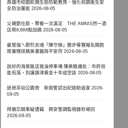
高雄市校園蛇類生態防範教育、強化校園衛生安
全防治量能
2026-08-05
父親節住房、聚餐一次滿足 THE AMNIS然一酒
店祭8,888點加碼
2026-08-05
最堅強ㄟ節烈女魂「陳守娘」散步導覽報名開跑
限量贈送精美書籤與平安符
2026-08-05
說好的海景飯店竟淪停車場 陳美雅痛批：市府效
能低落，別讓旗津黃金十年成空談
2026-08-05
迷途呆站公園旁 新南警認出紀錄助返家
2026-
08-05
拜廟忘騎車疑遭竊 興安警調監視器秒尋回
2026-08-05