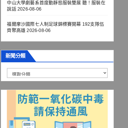
中山大學劇藝系首度動靜態服裝雙展 聽！服裝在
說話
2026-08-06
福爾摩沙國際七人制足球錦標賽開幕 192支隊伍
齊聚高雄
2026-08-06
新聞分類
新
聞
分
類