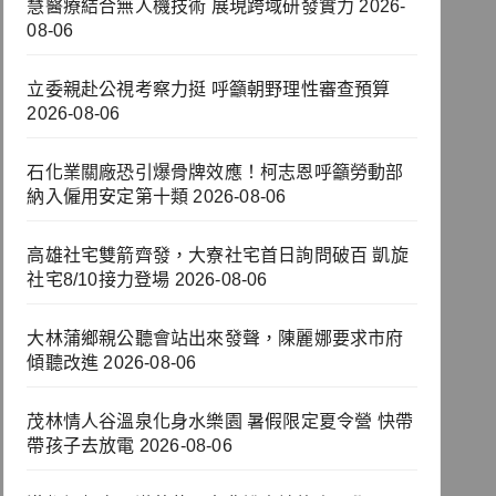
慧醫療結合無人機技術 展現跨域研發實力
2026-
08-06
立委親赴公視考察力挺 呼籲朝野理性審查預算
2026-08-06
石化業關廠恐引爆骨牌效應！柯志恩呼籲勞動部
納入僱用安定第十類
2026-08-06
高雄社宅雙箭齊發，大寮社宅首日詢問破百 凱旋
社宅8/10接力登場
2026-08-06
大林蒲鄉親公聽會站出來發聲，陳麗娜要求市府
傾聽改進
2026-08-06
茂林情人谷溫泉化身水樂園 暑假限定夏令營 快帶
帶孩子去放電
2026-08-06