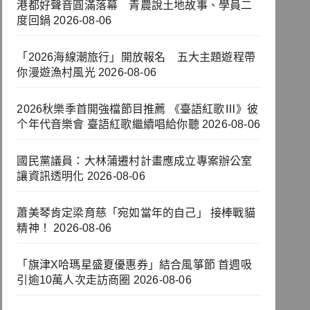
港都好聲音圓滿落幕 青農說土地故事、學員二
度回鍋
2026-08-06
「2026海線潮旅行」開放報名 五大主題遊程帶
你漫遊漁村風光
2026-08-06
2026秋樂季首開強檔節目推薦 《臺語紅歌Ⅲ》彼
个年代音樂會 臺語紅歌繼續唱給你聽
2026-08-06
國民黨議員：大林蒲遷村計畫應成立專案辦公室
讓資訊透明化
2026-08-06
蕭美琴肯定梁育慈「宛如當年的自己」 接棒戰貓
精神！
2026-08-06
「旗津X哈瑪星盛夏優惠券」結合風箏節 首週吸
引逾10萬人次走訪商圈
2026-08-06