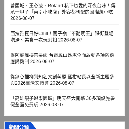
曾國城、王心凌、Roland 私下也愛的深夜台味！傳
承一甲子「東引小吃店」外客都朝聖的國際級小吃
2026-08-07
西拉雅夏日好Chill！關子嶺「不動明王」踩街登場
泡湯、美食一次玩到飽
2026-08-07
嚴防颱風挾帶豪雨 台電鳳山區處全面啟動各項防颱
應變機制
2026-08-07
從無心插柳到知名文創萌寵 蜜柑站長以全新主題參
與2026臺灣文博會
2026-08-07
「高雄親子遊樂園區」明天盛大開幕 30多項設施暑
假全面免費玩
2026-08-07
新聞分類