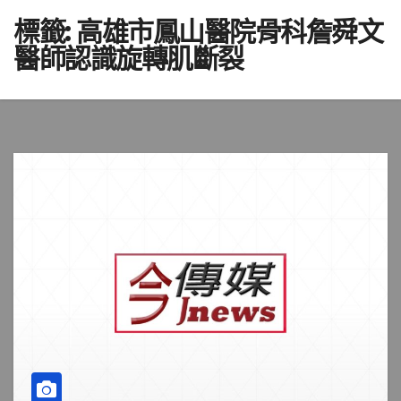
標籤:
高雄市鳳山醫院骨科詹舜文
醫師認識旋轉肌斷裂