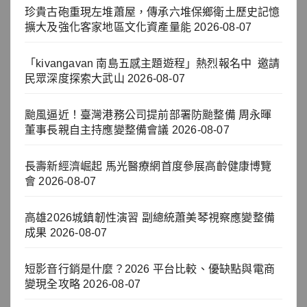
珍貴古砲重現左堆蕭屋，傳承六堆保鄉衛土歷史記憶
擴大及強化客家地區文化資產量能
2026-08-07
「kivangavan 南島五感主題遊程」熱烈報名中 邀請
民眾深度探索大武山
2026-08-07
颱風逼近！臺灣港務公司提前部署防颱整備 周永暉
董事長親自主持應變整備會議
2026-08-07
長壽新經濟崛起 馬光醫療網首度參展高齡健康博覽
會
2026-08-07
高雄2026城鎮韌性演習 副總統蕭美琴視察應變整備
成果
2026-08-07
短影音行銷是什麼？2026 平台比較、優缺點與電商
變現全攻略
2026-08-07