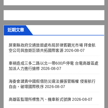
近期文章
屏東縣政府交通旅遊處布局菲律賓觀光市場 拜會航
空公司與旅遊巨頭共拓國際客源
2026-08-07
車禍造成三多二路以北一帶600戶停電 台電高雄區處
加派人力進行搶修
2026-08-07
海委會譴責中國假借防災違法擴張管轄權 侵害航行
自由，破壞國際秩序
2026-08-07
高雄區監理所標售汽、機車新式號牌
2026-08-07