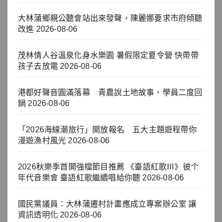
大林蒲鄉親公聽會站出來發聲，陳麗娜要求市府傾聽
改進
2026-08-06
茂林情人谷溫泉化身水樂園 暑假限定夏令營 快帶帶
孩子去放電
2026-08-06
港都好聲音圓滿落幕 青農說土地故事、學員二度回
鍋
2026-08-06
「2026海線潮旅行」開放報名 五大主題遊程帶你
漫遊漁村風光
2026-08-06
2026秋樂季首開強檔節目推薦 《臺語紅歌Ⅲ》彼个
年代音樂會 臺語紅歌繼續唱給你聽
2026-08-06
國民黨議員：大林蒲遷村計畫應成立專案辦公室 讓
資訊透明化
2026-08-06