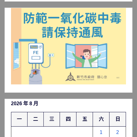
聞
分
類
2026 年 8 月
一
二
三
四
五
六
日
1
2