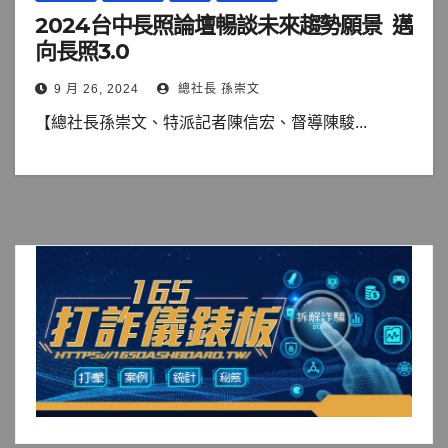
2024台中長照論壇暢談未來趨勢願景 邁
向長照3.0
9 月 26, 2024
總社長 孫崇文
【總社長孫崇文、特派記者陳信宏、督導陳駿...