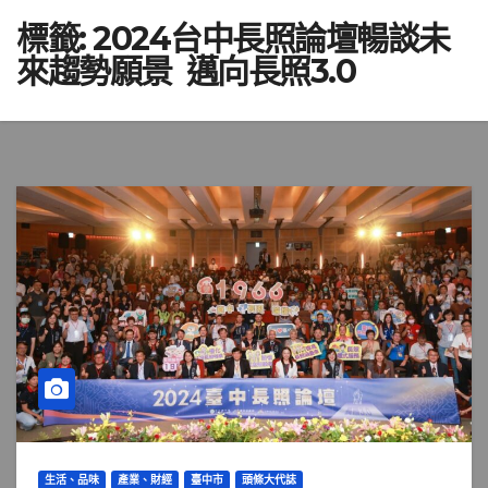
標籤:
2024台中長照論壇暢談未
來趨勢願景 邁向長照3.0
生活、品味
產業、財經
臺中市
頭條大代誌