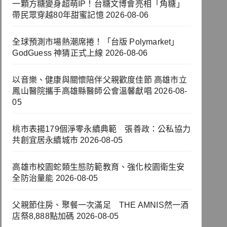
一顆方糖變身超萌IP！台糖文博會亮相「角糖」
帶民眾穿越80年甜蜜記憶
2026-08-06
全球預測市場熱潮席捲！「台版 Polymarket」
GodGuess 神猜正式上線
2026-08-06
以音樂、健康與關懷陪伴父親歡度佳節 高雄市立
鳳山醫院攜手高雄縣醫師公會溫馨獻唱
2026-08-
05
桃市表揚179個淨零永續典範 張善政：公私協力
共創宜居永續城市
2026-08-05
高雄市校園蛇類生態防範教育、強化校園衛生安
全防治量能
2026-08-05
父親節住房、聚餐一次滿足 THE AMNIS然一酒
店祭8,888點加碼
2026-08-05