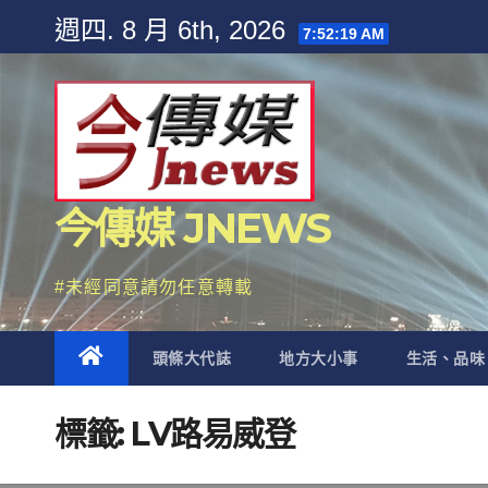
Skip
週四. 8 月 6th, 2026
7:52:20 AM
to
content
今傳媒 JNEWS
#未經同意請勿任意轉載
頭條大代誌
地方大小事
生活、品味
標籤:
LV路易威登