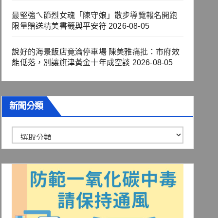
最堅強ㄟ節烈女魂「陳守娘」散步導覽報名開跑
限量贈送精美書籤與平安符
2026-08-05
說好的海景飯店竟淪停車場 陳美雅痛批：市府效
能低落，別讓旗津黃金十年成空談
2026-08-05
新聞分類
新
聞
分
類