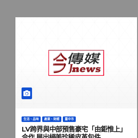
生活、品味
產業、財經
臺中市
LV跨界與中部預售豪宅「由鉅惟上」
合作 展出絕美珍稀皮革包件