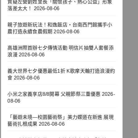
質疑左營劉姓里長「關懷孩子、熱心公益」形象
落差太大！
2026-08-06
親子旅遊新玩法！和逸飯店‧台南西門館攜手小
農打造永續食農假期
2026-08-06
高雄洲際首辦七夕傳情活動 明信片抽雙人套餐添
浪漫
2026-08-06
義大世界七夕優惠最低1折 K歌摩天輪打造浪漫約
會
2026-08-06
小米之家義享店8/8開幕 父親節祭三重優惠
2026-
08-06
「藝遊未境—校園藝術祭」美力蝶道在新進 展現
藝術扎根成果
2026-08-06