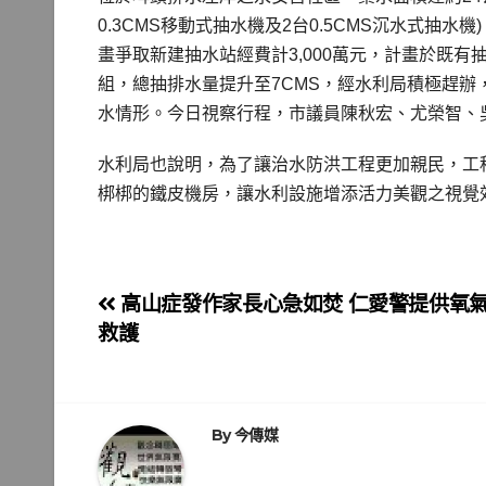
0.3CMS移動式抽水機及2台0.5CMS沉水式
畫爭取新建抽水站經費計3,000萬元，計畫於既有抽
組，總抽排水量提升至7CMS，經水利局積極趕辦
水情形。今日視察行程，市議員陳秋宏、尤榮智、
水利局也說明，為了讓治水防洪工程更加親民，工
梆梆的鐵皮機房，讓水利設施增添活力美觀之視覺
文
高山症發作家長心急如焚 仁愛警提供氧
救護
章
導
覽
By
今傳媒