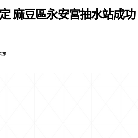
定 麻豆區永安宮抽水站成功
肯定