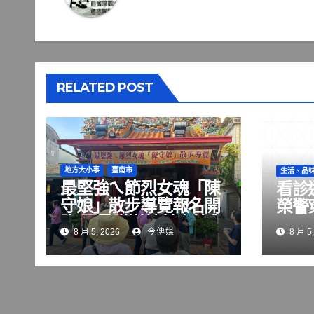
RELATED POST
地方大小事
臺南市
生活、品
最堅強ㄟ節烈女魂「陳
看診
守娘」散步導覽報名開
榮警
跑 限量贈送精美書籤與
8 月 5, 2026
今傳媒
8 月 5,
平安符