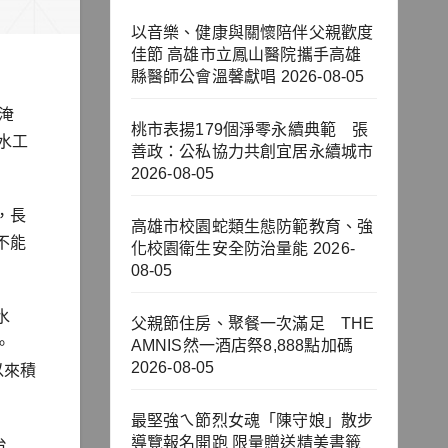
以音樂、健康與關懷陪伴父親歡度
佳節 高雄市立鳳山醫院攜手高雄
縣醫師公會溫馨獻唱
2026-08-05
淹
桃市表揚179個淨零永續典範 張
水工
善政：公私協力共創宜居永續城市
2026-08-05
，長
高雄市校園蛇類生態防範教育、強
不能
化校園衛生安全防治量能
2026-
08-05
水
父親節住房、聚餐一次滿足 THE
。
AMNIS然一酒店祭8,888點加碼
2026-08-05
以來積
最堅強ㄟ節烈女魂「陳守娘」散步
導覽報名開跑 限量贈送精美書籤
台