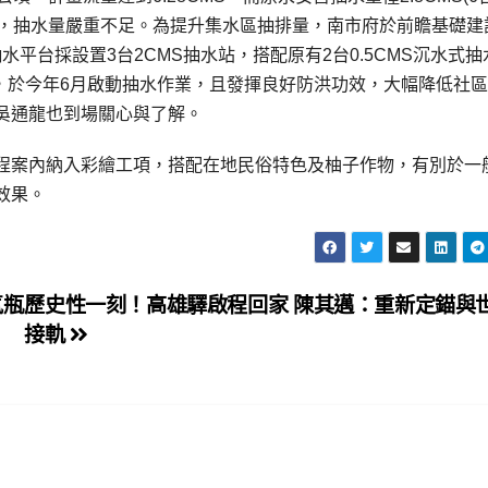
抽水機)，抽水量嚴重不足。為提升集水區抽排量，南市府於前瞻基礎建
水平台採設置3台2CMS抽水站，搭配原有2台0.5CMS沉水式抽
，於今年6月啟動抽水作業，且發揮良好防洪功效，大幅降低社
吳通龍也到場關心與了解。
程案內納入彩繪工項，搭配在地民俗特色及柚子作物，有別於一
效果。
氣瓶
歷史性一刻！高雄驛啟程回家 陳其邁：重新定錨與
接軌