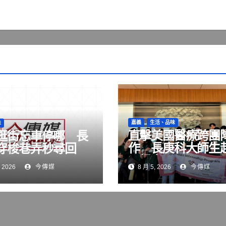
嘉義
生活、品味
味
直擊美國醫療跨團
逛街忘車停哪 長
作 長庚科大師生
穿梭巷弄秒尋回
西根實習
 2026
今傳媒
8 月 5, 2026
今傳媒