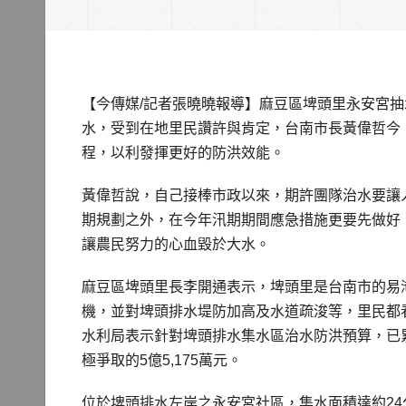
【今傳媒/記者張曉曉報導】麻豆區埤頭里永安宮
水，受到在地里民讚許與肯定，台南市長黃偉哲今
程，以利發揮更好的防洪效能。
黃偉哲說，自己接棒市政以來，期許團隊治水要讓
期規劃之外，在今年汛期期間應急措施更要先做好
讓農民努力的心血毀於大水。
麻豆區埤頭里長李開通表示，埤頭里是台南市的易
機，並對埤頭排水堤防加高及水道疏浚等，里民都
水利局表示針對埤頭排水集水區治水防洪預算，已累
極爭取的5億5,175萬元。
位於埤頭排水左岸之永安宮社區，集水面積達約24公頃