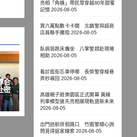
亮相「角糖」帶民眾穿越80年甜蜜
記憶
2026-08-05
買六萬點數卡卡關 北鎮警與超商
店員聯手攔阻
2026-08-05
臥病翁跌床癱坐 八掌警趕赴現場
相助
2026-08-05
看診逛街忘車停哪 長榮警穿梭巷
弄秒尋回
2026-08-05
隊合
赴密
高雄親子遊樂園區正式開幕 黃線
列車模型搶先亮相展現軌道新未來
2026-08-05
出門迷航徘徊路口 竹園警細心詢
問覓得返家線索
2026-08-05