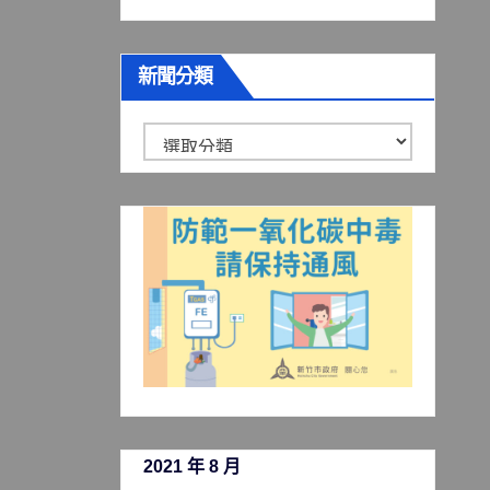
新聞分類
新
聞
分
類
2021 年 8 月