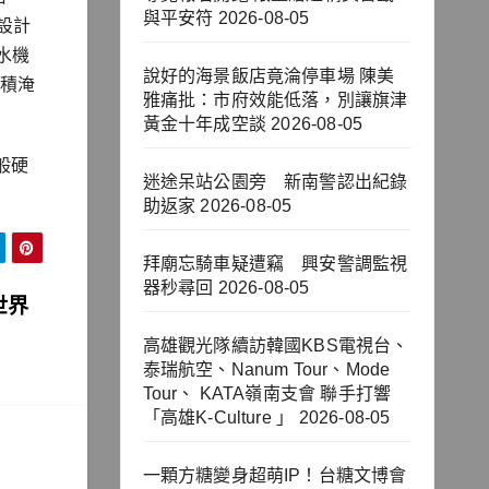
與平安符
2026-08-05
設計
水機
說好的海景飯店竟淪停車場 陳美
區積淹
雅痛批：市府效能低落，別讓旗津
黃金十年成空談
2026-08-05
般硬
迷途呆站公園旁 新南警認出紀錄
助返家
2026-08-05
拜廟忘騎車疑遭竊 興安警調監視
器秒尋回
2026-08-05
世界
高雄觀光隊續訪韓國KBS電視台、
泰瑞航空、Nanum Tour、Mode
Tour、 KATA嶺南支會 聯手打響
「高雄K-Culture 」
2026-08-05
一顆方糖變身超萌IP！台糖文博會