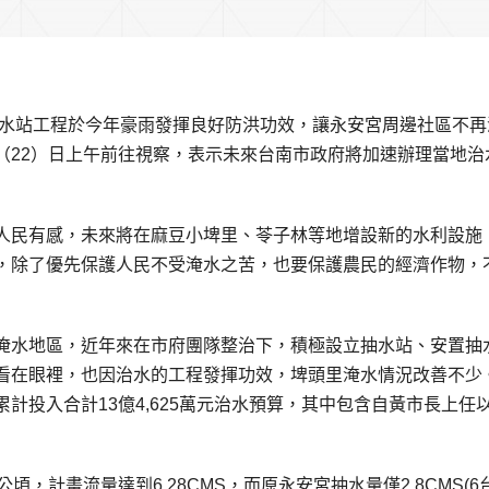
抽水站工程於今年豪雨發揮良好防洪功效，讓永安宮周邊社區不再
（22）日上午前往視察，表示未來台南市政府將加速辦理當地治
人民有感，未來將在麻豆小埤里、苓子林等地增設新的水利設施
，除了優先保護人民不受淹水之苦，也要保護農民的經濟作物，
淹水地區，近年來在市府團隊整治下，積極設立抽水站、安置抽
看在眼裡，也因治水的工程發揮功效，埤頭里淹水情況改善不少
計投入合計13億4,625萬元治水預算，其中包含自黃市長上任
，計畫流量達到6.28CMS，而原永安宮抽水量僅2.8CMS(6