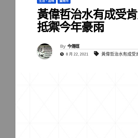
生活、品味
臺南市
黃偉哲治水有成受肯
抵禦今年豪雨
By
今傳媒
黃偉哲治水有成受
8 月 22, 2021