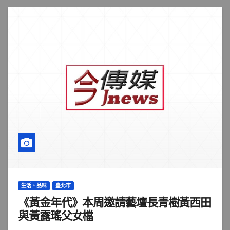
生活、品味
臺北市
《黃金年代》本周邀請藝壇長青樹黃西田
與黃露瑤父女檔