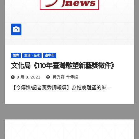
國際
生活、品味
臺中市
文化局《110年臺灣雕塑新藝獎徵件》
8 月 8, 2021
黃秀卿 今傳媒
【今傳媒/記者黃秀卿報導】為推廣雕塑的魅...