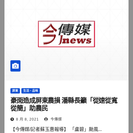
屏東
生活、品味
豪雨造成屏東農損 潘縣長籲「從速從寬
從簡」助農民
8 月 8, 2021
今傳媒
【今傳媒/記者蘇玉惠報導】 「盧碧」颱風...