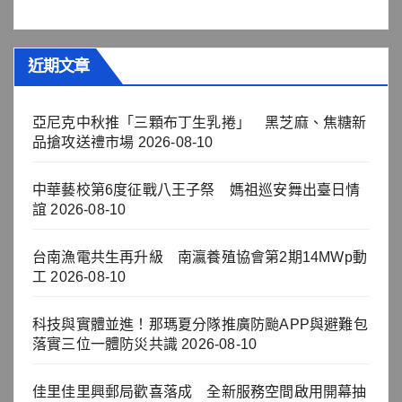
近期文章
亞尼克中秋推「三顆布丁生乳捲」 黑芝麻、焦糖新
品搶攻送禮市場
2026-08-10
中華藝校第6度征戰八王子祭 媽祖巡安舞出臺日情
誼
2026-08-10
台南漁電共生再升級 南瀛養殖協會第2期14MWp動
工
2026-08-10
科技與實體並進！那瑪夏分隊推廣防颱APP與避難包
落實三位一體防災共識
2026-08-10
佳里佳里興郵局歡喜落成 全新服務空間啟用開幕抽