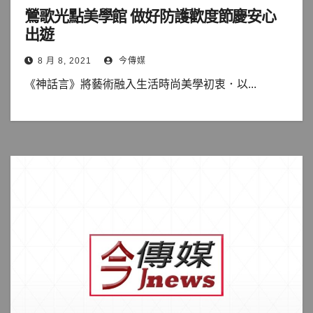
鶯歌光點美學館 做好防護歡度節慶安心
出遊
8 月 8, 2021
今傳媒
《神話言》將藝術融入生活時尚美學初衷．以...