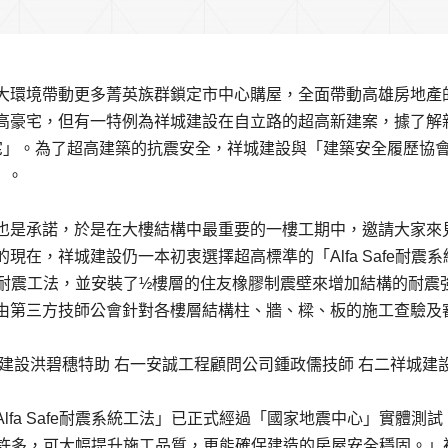
大環境帶動更多菁英族群鎖定市中心購屋，全面帶動高雄房地產
高豪宅，但有一特例為祥城建設在自立路的超高新建案，據了解
居宅」。為了超高建築的抗震安全，祥城建設與「建築安全履歷協
」。
也是承諾，於是在大樓結構中最重要的一樓工期中，邀請大家來
在，祥城建設仍一本初衷選擇超高標準的「Alfa Safe耐震系
afe耐震工法，並安裝了½樓層的住友橡膠制震壁來增加結構的耐震
由第三方技師公會針對各樓層結構柱、牆、樑、板的施工查驗及
建設洪碧穗特助 右一安誠工程顧問公司鍾政儒技師 右二祥城建
fa Safe耐震系統工法」已正式經過「國家地震中心」實體測試
法提升許多，可大幅提升施工品質，更能確保建造的房屋安全穩固。」