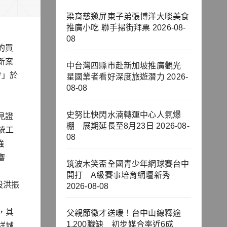
梁育慈邀屏東子弟張博洋大啖美食
推廣小吃 聯手掃街拜票
2026-08-
08
的買
新案
中台灣四縣市赴新加坡推廣觀光
會」於
星國業者看好深度旅遊潛力
2026-
08-08
史努比快閃水湳轉運中心人氣爆
見證
棚 展期延長至8月23日
2026-08-
統工
08
強
審
筑波木笑盃全國青少年網球賽台中
開打 A級賽事培育網壇新秀
設洪振
2026-08-08
，其
父親節徵才送暖！台中山線釋逾
1,200職缺 初步媒合率近6成
祥城