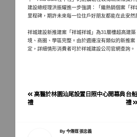
建設總經理洪振耀進一步強調：「繼熱銷個案「祥
里程碑，期許未來每一位住戶好朋友都能在此安然
祥城建設新推建案「祥城祥城」為31層樓超高建
境、商圈、學區完整。由於週邊沒有類似的新推案
定，詳細情形消費者可於祥城建設公司官網查詢。
文
高醫於林園汕尾設置日照中心開幕典
台船
禮
禮
章
導
覽
By
今傳媒 張忠義