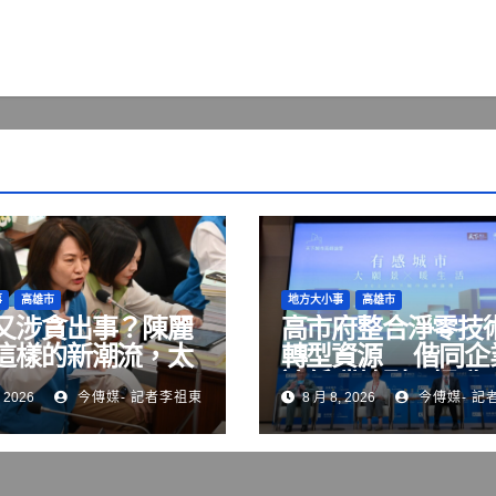
事
高雄市
地方大小事
高雄市
又涉貪出事？陳麗
高市府整合淨零技
這樣的新潮流，太
轉型資源 偕同企
了！
速低碳轉型、提升
 2026
今傳媒- 記者李祖東
8 月 8, 2026
今傳媒- 記
競爭力