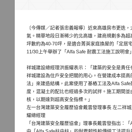
〔今傳媒／記者張忠義報導〕近來高雄房市更迭，
氣。精華地段日漸稀少的北高雄，建商規劃多為超
坪數約為40-70坪，是適合菁英家庭換屋的「定
11/30上午舉辦了「Alfa Safe 耐震工法施工說明會
祥城建設總經理洪振耀表示：「建築的安全是責任
祥城建設為住戶安全把關的用心。在營建成本提高的現
法」來建造結構，此案使用了基樁工法及Alfa S
度，混凝土的配比也經過多次的試拌。施工期間並
核，以期達到超高安全指標。」
左一台灣建築安全履歷協會戴雲發理事長 左二祥城
耀總經理
「台灣建築安全履歷協會」理事長戴雲發指出：「Al
中「Alfa Safe柱中柱」的耐震韌性較傳統工