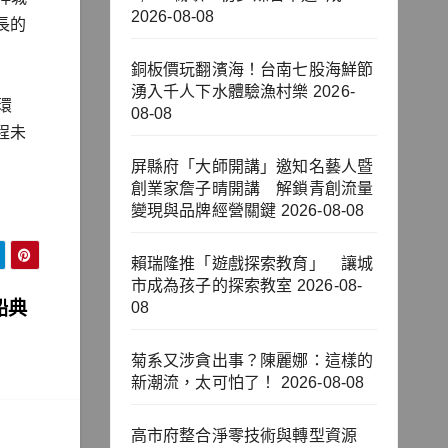
2026-08-08
長的
銅板價玩翻濱海！台南七股海鮮節
湧入千人下水體驗漁村樂
2026-
環
08-08
程未
屏縣府「大師開講」邀知名藝人暨
創業家詹子晴開講 解鎖青創流量
變現與品牌經營關鍵
2026-08-08
賴瑞隆推「遊戲探索教育」 讓城
市成為孩子的探索教室
2026-08-
船典
08
菊系又涉貪出事？陳麗娜：這樣的
新潮流，太可怕了！
2026-08-08
高市府整合淨零技術與轉型資源