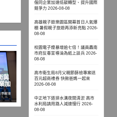
偕同企業加速低碳轉型、提升國際
競爭力
2026-08-08
高雄親子遊樂園區開幕首日人氣爆
棚 暑假親子旅遊再添新亮點
2026-
08-08
校園電子煙暴增逾七倍！議員轟南
市府反毒宣導淪為紙上談兵
2026-
08-08
高市衛生局8月父親節篩檢專案送
術與
百元超商禮券 快揪爸媽一起來
業加
2026-08-08
國際
者李祖東
中正地下道排水溝夜間清淤 高市
水利局請用路人減速慢行
2026-
08-08