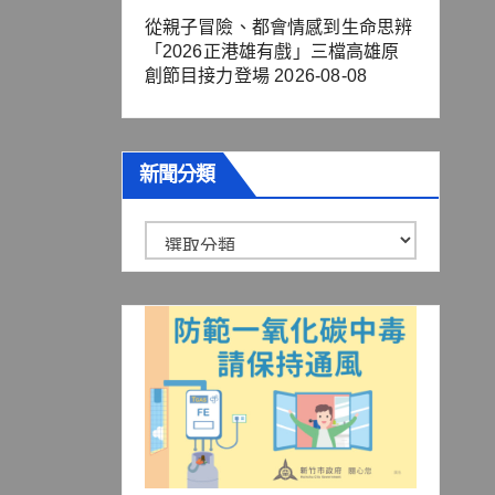
從親子冒險、都會情感到生命思辨
「2026正港雄有戲」三檔高雄原
創節目接力登場
2026-08-08
新聞分類
新
聞
分
類