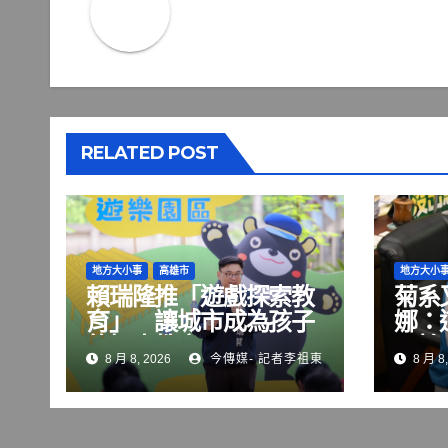
RELATED POST
地方大小事
高雄市
地方大小
賴瑞隆推「遊戲探索教
菊系
育」 讓城市成為孩子
娜：
的探索教室
可怕
8 月 8, 2026
今傳媒- 記者李祖東
8 月 8,