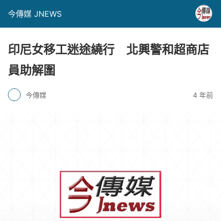
今傳媒 JNEWS
印尼女移工迷途繞行 北興警和超商店
員助解圍
今傳媒
4 年前