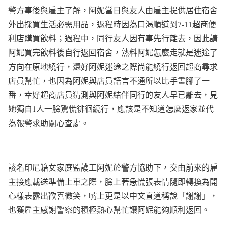
警方事後與雇主了解，阿妮當日與友人由雇主提供居住宿舍
外出採買生活必需用品，返程時因為口渴順道到7-11超商便
利店購買飲料；過程中，同行友人因有事先行離去，因此請
阿妮買完飲料後自行返回宿舍，熟料阿妮怎麼走就是迷途了
方向在原地繞行，還好阿妮迷途之際尚能繞行返回超商尋求
店員幫忙，也因為阿妮與店員語言不通所以比手畫腳了一
番，幸好超商店員猜測與阿妮結伴同行的友人早已離去，見
她獨自1人一臉驚慌徘徊繞行，應該是不知道怎麼返家並代
為報警求助關心查處。
該名印尼籍女家庭監護工阿妮於警方協助下，交由前來的雇
主接應載送準備上車之際，臉上著急慌張表情隨即轉換為開
心樣表露出歡喜微笑，嘴上更是以中文直道稱說「謝謝」，
也獲雇主感謝警察的積極熱心幫忙讓阿妮能夠順利返回。