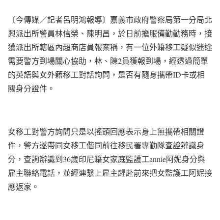
〔今傳媒／記者呂明鴻報導〕嘉義市政府警察局第一分局北
興派出所警員林信榮、陳明昌，於日前擔服備勤勤務時，接
獲派出所轄區內超商店員報案稱，有一位外籍移工疑似迷途
需要警方到場關心協助，林、陳2員獲報到場，經透過簡單
的英語與女外籍移工對話詢問，是否有隨身攜帶ID卡或相
關身分證件。
女移工對警方詢問只是以搖頭回應表示身上無攜帶相關證
件，警方遂帶同女移工偕同前往移民署專勤隊查證辨識身
分，查詢辦識到36歲印尼籍女家庭監護工annie阿妮身分與
雇主聯絡電話，並經連繫上雇主趕赴前來把女監護工阿妮接
應返家。