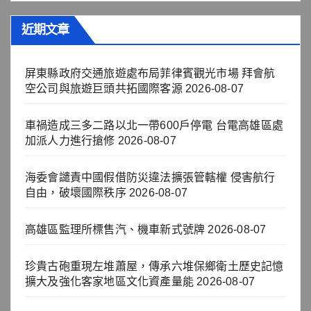
近期文章
屏東縣政府交通旅遊處布局菲律賓觀光市場 拜會航
空公司與旅遊巨頭共拓國際客源
2026-08-07
車禍造成三多二路以北一帶600戶停電 台電高雄區處
加派人力進行搶修
2026-08-07
海委會譴責中國假借防災違法擴張管轄權 侵害航行
自由，破壞國際秩序
2026-08-07
高雄區監理所標售汽、機車新式號牌
2026-08-07
珍貴古砲重現左堆蕭屋，傳承六堆保鄉衛土歷史記憶
擴大及強化客家地區文化資產量能
2026-08-07