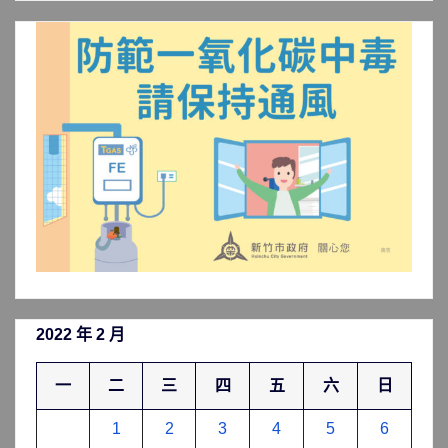
分
類
2022 年 2 月
一
二
三
四
五
六
日
1
2
3
4
5
6