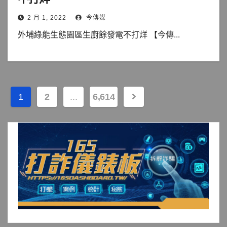
2 月 1, 2022
今傳媒
外埔綠能生態園區生廚餘發電不打烊 【今傳...
文
1
2
...
6,614
章
分
頁