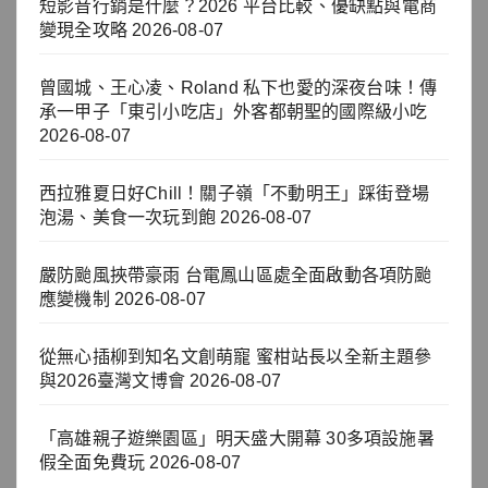
短影音行銷是什麼？2026 平台比較、優缺點與電商
變現全攻略
2026-08-07
曾國城、王心凌、Roland 私下也愛的深夜台味！傳
承一甲子「東引小吃店」外客都朝聖的國際級小吃
2026-08-07
西拉雅夏日好Chill！關子嶺「不動明王」踩街登場
泡湯、美食一次玩到飽
2026-08-07
嚴防颱風挾帶豪雨 台電鳳山區處全面啟動各項防颱
應變機制
2026-08-07
從無心插柳到知名文創萌寵 蜜柑站長以全新主題參
與2026臺灣文博會
2026-08-07
「高雄親子遊樂園區」明天盛大開幕 30多項設施暑
假全面免費玩
2026-08-07