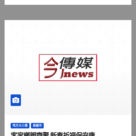
地方大小事
高雄市
客家鄉親齊聚 新春祈福保安康