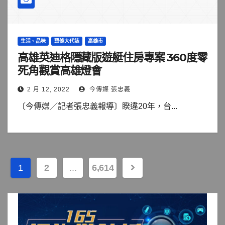
生活、品味
頭條大代誌
高雄市
高雄英迪格隱藏版遊艇住房專案 360度零
死角觀賞高雄燈會
2 月 12, 2022
今傳媒 張忠義
〔今傳媒／記者張忠義報導〕睽違20年，台...
文
1
2
...
6,614
章
分