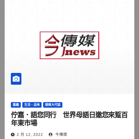
嘉義
生活、品味
頭條大代誌
佇嘉．語您同行 世界母語日邀您來踅百
年東市場
2 月 12, 2022
今傳媒