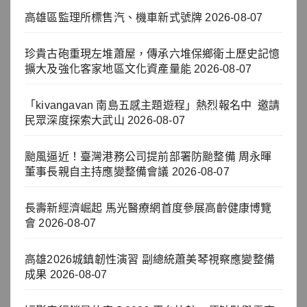
高雄區監理所標售汽、機車新式號牌
2026-08-07
珍貴古砲重現左堆蕭屋，傳承六堆保鄉衛土歷史記憶
擴大及強化客家地區文化資產量能
2026-08-07
「kivangavan 南島五感主題遊程」熱烈報名中 邀請
民眾深度探索大武山
2026-08-07
颱風逼近！臺灣港務公司提前部署防颱整備 周永暉
董事長親自主持應變整備會議
2026-08-07
長壽新經濟崛起 馬光醫療網首度參展高齡健康博覽
會
2026-08-07
高雄2026城鎮韌性演習 副總統蕭美琴視察應變整備
成果
2026-08-07