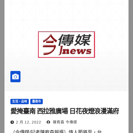
生活、品味
臺南市
愛掩臺南 西拉雅廣場 日花夜燈浪漫滿府
2 月 12, 2022
陳宥森 今傳媒
（今傳媒/記者陳宥森報導）情人節將至，台...