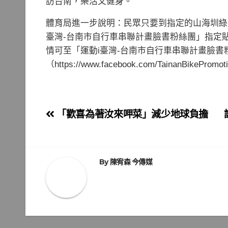
訪台南，樂活又健身。
體育局進一步說明：民眾只要到指定的山海圳綠
臺灣-台南市自行車串聯計畫臉書粉絲團」指定貼
情可至「運動i臺灣-台南市自行車串聯計畫臉書
（https://www.facebook.com/TainanBikePromo
文
「歡喜為著汝來呷菜」減少地球負擔
章
導
By
陳宥森 今傳媒
覽