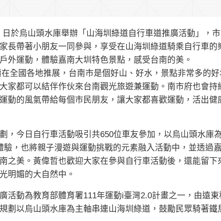
0）日於烏山頭水庫舉辦「山海圳綠道自行車道推廣活動」，
家長帶著小朋友一同參與，享受在山海圳綠道騎乘自行車的
戶外運動，體驗嘉南大圳特色景點，感受台南的美。
續在全國各地推展，台南市是個好山、好水，景點非常多的好
大家都可以結伴作伙來台南觀光旅遊兼運動。南市府也會持
運動的風氣帶給每個市民朋友，讓大家都喜歡運動，活出健
劃，今日自行車活動吸引共650位車友參加，以烏山頭水庫
體驗，也將親子漫遊與運動挑戰的元素融入活動中，並透過
南之美。黃偉哲也歡迎大家在參與自行車活動後，還能留下
光明媚的大自然中。
活動為教育部體育署111年運動i臺灣2.0計畫之一，由遠東
規劃以烏山頭水庫為主軸串連山海圳綠道，鼓勵民眾騎著鐵