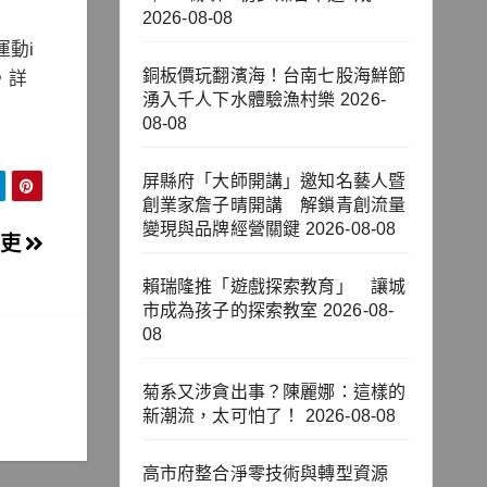
2026-08-08
動i
銅板價玩翻濱海！台南七股海鮮節
，詳
湧入千人下水體驗漁村樂
2026-
08-08
屏縣府「大師開講」邀知名藝人暨
創業家詹子晴開講 解鎖青創流量
變現與品牌經營關鍵
2026-08-08
官吏
賴瑞隆推「遊戲探索教育」 讓城
市成為孩子的探索教室
2026-08-
08
菊系又涉貪出事？陳麗娜：這樣的
新潮流，太可怕了！
2026-08-08
高市府整合淨零技術與轉型資源