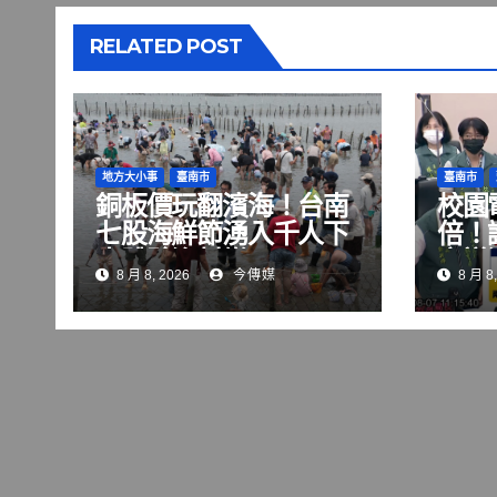
RELATED POST
地方大小事
臺南市
臺南市
銅板價玩翻濱海！台南
校園
七股海鮮節湧入千人下
倍！
水體驗漁村樂
宣導
8 月 8, 2026
今傳媒
8 月 8,