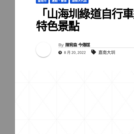
臺南市
運動、賽事
頭條大代誌
「山海圳綠道自行車
特色景點
By
陳宥森 今傳媒
嘉南大圳
8 月 20, 2022