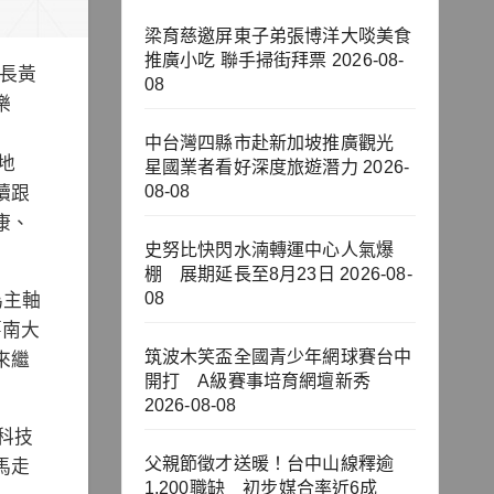
梁育慈邀屏東子弟張博洋大啖美食
推廣小吃 聯手掃街拜票
2026-08-
市長黃
08
樂
中台灣四縣市赴新加坡推廣觀光
地
星國業者看好深度旅遊潛力
2026-
08-08
續跟
康、
史努比快閃水湳轉運中心人氣爆
棚 展期延長至8月23日
2026-08-
08
為主軸
嘉南大
筑波木笑盃全國青少年網球賽台中
來繼
開打 A級賽事培育網壇新秀
2026-08-08
科技
父親節徵才送暖！台中山線釋逾
馬走
1,200職缺 初步媒合率近6成