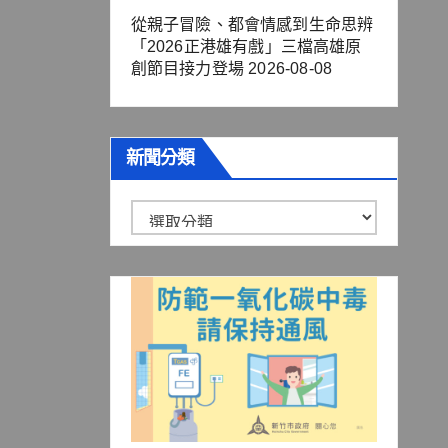
從親子冒險、都會情感到生命思辨
「2026正港雄有戲」三檔高雄原
創節目接力登場
2026-08-08
新聞分類
新
聞
分
類