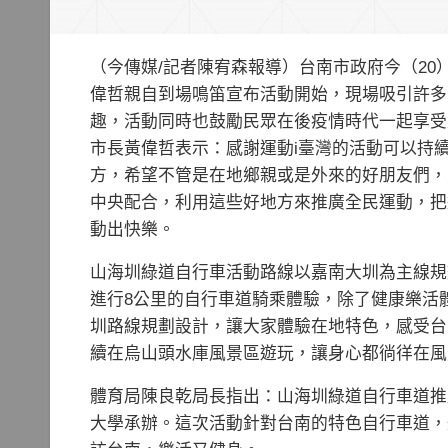
（今傳媒/記者陳宥森報導）台南市政府今（2
偉哲親自到場鳴笛宣布活動開始，現場吸引許多
趣，活動同時也鼓勵民眾在後疫情時代一起享受
市長黃偉哲表示：感謝運動i臺灣的活動可以持
方，希望不管是在地鄉親或是外來的好朋友們，
中央配合，利用這些好地方來推廣全民運動，把
動出快樂。
山海圳綠道自行車活動路線以嘉南大圳為主線規
進行8公里的自行車道騎乘體驗，除了健康樂活
圳路線規劃設計，讓大家體驗在地特色，感受台
續在烏山頭水庫風景區遊玩，讓身心都徜徉在風
體育局陳良乾局長指出：山海圳綠道自行車道推廣
大學承辦。這次活動針對台南的特色自行車道，