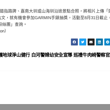
道指路牌、嘉南大圳或山海圳沿途景點合照，將相片上傳「運
文，就有機會參加GARMIN手錶抽獎，活動至8月31日截止
粉絲團」查詢。
tion）
護地球淨山健行 白河警婦幼安全宣導 巡禮牛肉崎警察