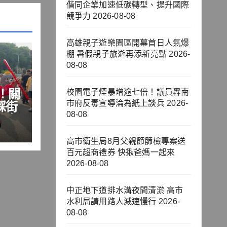
偕同企業加速低碳轉型、提升國際
競爭力
2026-08-08
高雄親子遊樂園區開幕首日人氣爆
棚 暑假親子旅遊再添新亮點
2026-
08-08
l！關
校園電子煙暴增逾七倍！議員轟南
市府反毒宣導淪為紙上談兵
2026-
踩街
08-08
一次
高市衛生局8月父親節篩檢專案送
百元超商禮券 快揪爸媽一起來
2026-08-08
中正地下道排水溝夜間清淤 高市
水利局請用路人減速慢行
2026-
08-08