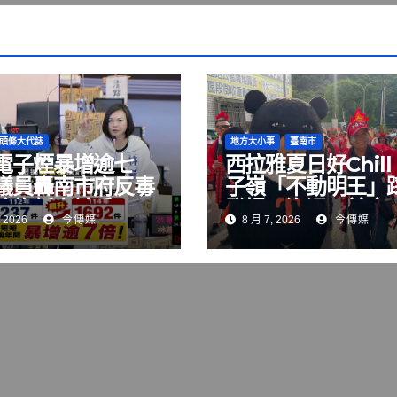
頭條大代誌
地方大小事
臺南市
電子煙暴增逾七
西拉雅夏日好Chil
議員轟南市府反毒
子嶺「不動明王」
淪為紙上談兵
登場 泡湯、美食
 2026
今傳媒
8 月 7, 2026
今傳媒
玩到飽