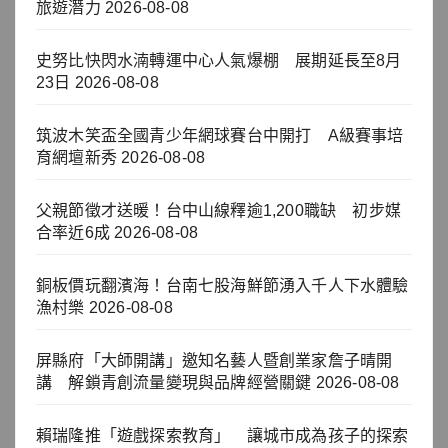
旅遊潛力
2026-08-08
史努比快閃水湳轉運中心人氣爆棚 展期延長至8月
23日
2026-08-08
筑波木笑盃全國青少年網球賽台中開打 A級賽事培
育網壇新秀
2026-08-08
父親節徵才送暖！台中山線釋逾1,200職缺 初步媒
合率近6成
2026-08-08
銅板價玩翻濱海！台南七股海鮮節湧入千人下水體驗
漁村樂
2026-08-08
屏縣府「大師開講」邀知名藝人暨創業家詹子晴開
講 解鎖青創流量變現與品牌經營關鍵
2026-08-08
賴瑞隆推「遊戲探索教育」 讓城市成為孩子的探索