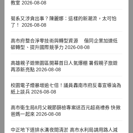
教室
2026-08-08
菊系又涉貪出事？陳麗娜：這樣的新潮流，太可怕
了！
2026-08-08
高市府整合淨零技術與轉型資源 偕同企業加速低
碳轉型、提升國際競爭力
2026-08-08
高雄親子遊樂園區開幕首日人氣爆棚 暑假親子旅遊
再添新亮點
2026-08-08
校園電子煙暴增逾七倍！議員轟南市府反毒宣導淪為
紙上談兵
2026-08-08
高市衛生局8月父親節篩檢專案送百元超商禮券 快揪
爸媽一起來
2026-08-08
中正地下道排水溝夜間清淤 高市水利局請用路人減