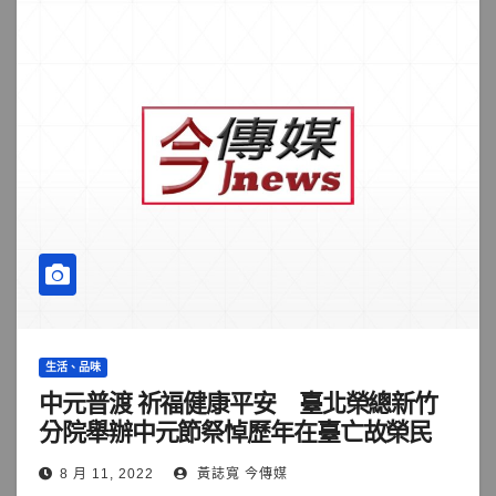
生活、品味
中元普渡 祈福健康平安 臺北榮總新竹
分院舉辦中元節祭悼歷年在臺亡故榮民
8 月 11, 2022
黃誌寬 今傳媒