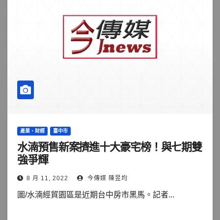
產業、財經
臺中市
水湳預售新案擠進十大豪宅榜！與七期雙
強爭輝
8 月 11, 2022
今傳媒 陳昱均
圖/水湳經貿園區是近期台中房市黑馬。記者...