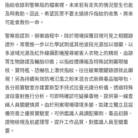
指紋收錄到警察局的檔案裡，未來若有走失的情況發生也能
及時救助。因此，希望民眾不要太過排斥指紋的收集，將來
可能會救你一命。
警察局提到，辦案過程中，除於現場採獲目視可見之相關跡
證外，常需進一步以化學試劑或其他波段光源加以增顯，以
多波域光源及紅外線攝影機搜尋被害人衣物上的精斑、血跡
等生物跡證及輪胎印痕；以指紋煙燻箱及特殊試劑顯現槍
枝、寶特瓶、恐嚇信上潛伏指紋，往往破案關鍵跡證就此顯
現！另為持續有效防堵氾濫之粉末混合式新興毒品咖啡包，
各分局實驗室亦建置新型手持式拉曼光譜分析儀，透過特殊
波段雷射進行分析，可即時確認可疑藥毒物，提供第一線查
緝人員關鍵情資。由於刑案現場環境多變，如建立獨立且設
備完善之優質實驗室，可供鑑識人員調配藥劑、毒品初篩、
證物檢視及前處理等，提升工作品質，對鑑識人員至關重
要。