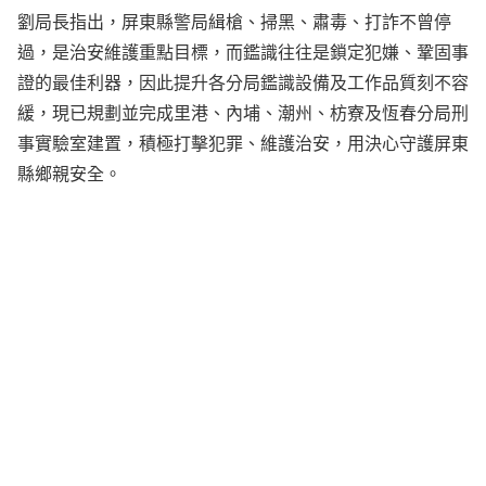
劉局長指出，屏東縣警局緝槍、掃黑、肅毒、打詐不曾停
過，是治安維護重點目標，而鑑識往往是鎖定犯嫌、鞏固事
證的最佳利器，因此提升各分局鑑識設備及工作品質刻不容
緩，現已規劃並完成里港、內埔、潮州、枋寮及恆春分局刑
事實驗室建置，積極打擊犯罪、維護治安，用決心守護屏東
縣鄉親安全。