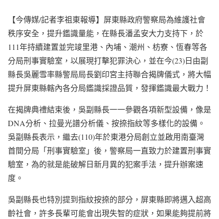
【今傳媒/記者李祖東報導】屏東縣政府警察局為維護社會
秩序安全，提升鑑識量能，在縣長潘孟安大力支持下，於
111年持續建置並完竣里港、內埔、潮州、枋寮、恆春等各
分局刑事實驗室，以展現打擊犯罪決心，並在今(23)日由副
縣長吳麗雪率縣警局局長劉印宮主持聯合揭牌儀式，將大幅
提升屏東縣轄內各分局鑑識採證品質，發揮鑑識最大戰力！
在揭牌典禮結束後，吳副縣長一一參觀各項新型設備，像是
DNA分析、拉曼光譜分析儀、按捺指紋等多樣化的設備。
吳副縣長表示，繼去(110)年於東港分局創立並啟用南臺灣
首間分局「刑事實驗室」後，警察局一直致力於建置刑事實
驗室，為的就是能破解日新月異的犯案手法，提升辦案速
度。
吳副縣長也特別提到指紋按捺的部分，屏東縣即將邁入超高
齡社會，許多長輩可能會出現失智的症狀，如果能夠提前將