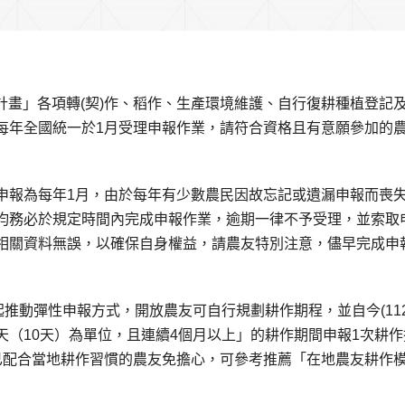
付計畫」各項轉(契)作、稻作、生產環境維護、自行復耕種植登記
每年全國統一於1月受理申報作業，請符合資格且有意願參加的
申報為每年1月，由於每年有少數農民因故忘記或遺漏申報而喪
均務必於規定時間內完成申報作業，逾期一律不予受理，並索取
相關資料無誤，以確保自身權益，請農友特別注意，儘早完成申
推動彈性申報方式，開放農友可自行規劃耕作期程，並自今(112
（10天）為單位，且連續4個月以上」的耕作期間申報1次耕作
已配合當地耕作習慣的農友免擔心，可參考推薦「在地農友耕作