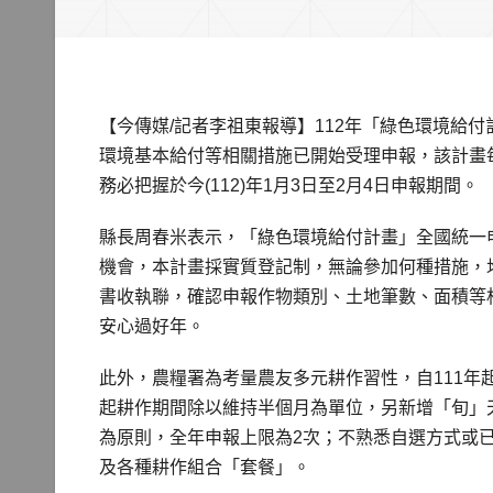
【今傳媒/記者李祖東報導】112年「綠色環境給
環境基本給付等相關措施已開始受理申報，該計畫
務必把握於今(112)年1月3日至2月4日申報期間。
縣長周春米表示，「綠色環境給付計畫」全國統一
機會，本計畫採實質登記制，無論參加何種措施，
書收執聯，確認申報作物類別、土地筆數、面積等
安心過好年。
此外，農糧署為考量農友多元耕作習性，自111年起
起耕作期間除以維持半個月為單位，另新增「旬」天
為原則，全年申報上限為2次；不熟悉自選方式或
及各種耕作組合「套餐」。