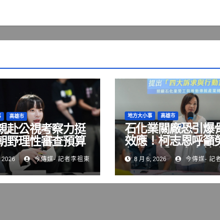
地方大小事
高雄市
事
高雄市
石化業關廠恐引爆
親赴公視考察力挺
效應！柯志恩呼籲
朝野理性審查預算
部納入僱用安定第
 2026
今傳媒- 記者李祖東
8 月 6, 2026
今傳媒- 記