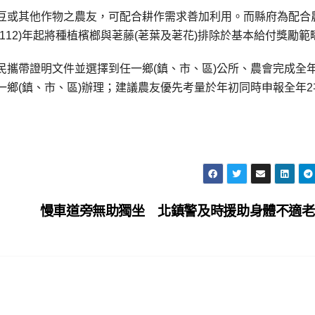
作紅豆或其他作物之農友，可配合耕作需求善加利用。而縣府為配合
12)年起將種植檳榔與荖藤(荖葉及荖花)排除於基本給付獎勵範
民攜帶證明文件並選擇到任一鄉(鎮、市、區)公所、農會完成全
鄉(鎮、市、區)辦理；建議農友優先考量於年初同時申報全年2
慢車道旁無助獨坐 北鎮警及時援助身體不適