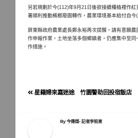
另若規劃於今(112)年9月21日後欲接續種植裡
署順利推動檳榔廢園轉作，農業環境基本給付自今(1
屏東縣政府農業處長鄭永裕再次提醒，請有意願農
作申報作業，土地坐落多個鄉鎮者，仍應集中至同一
作措施。
文
星籍婦來嘉迷途 竹園警助回投宿飯店
章
導
By
今傳媒- 記者李祖東
覽