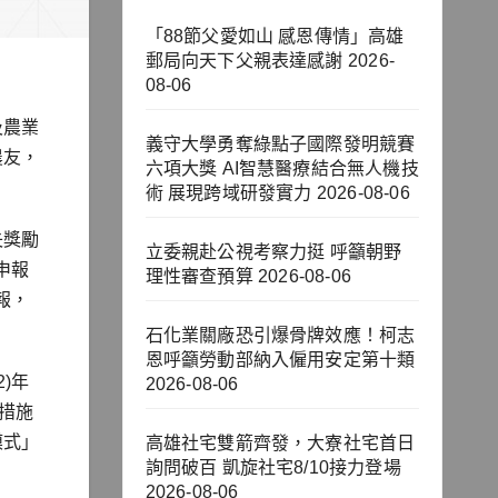
「88節父愛如山 感恩傳情」高雄
郵局向天下父親表達感謝
2026-
08-06
及農業
義守大學勇奪綠點子國際發明競賽
農友，
六項大獎 AI智慧醫療結合無人機技
術 展現跨域研發實力
2026-08-06
失獎勵
立委親赴公視考察力挺 呼籲朝野
申報
理性審查預算
2026-08-06
報，
石化業關廠恐引爆骨牌效應！柯志
恩呼籲勞動部納入僱用安定第十類
)年
2026-08-06
措施
模式」
高雄社宅雙箭齊發，大寮社宅首日
詢問破百 凱旋社宅8/10接力登場
2026-08-06