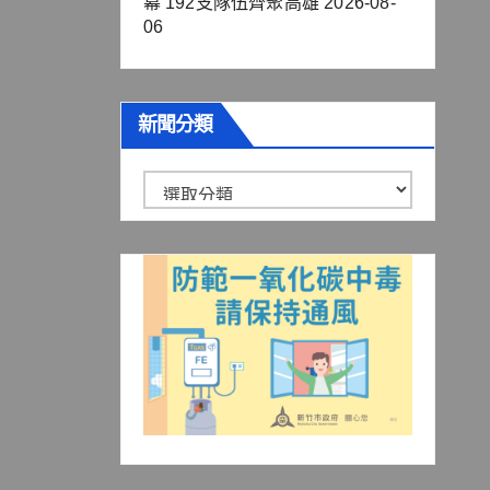
幕 192支隊伍齊聚高雄
2026-08-
06
新聞分類
新
聞
分
類