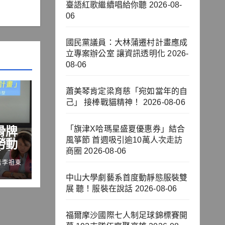
臺語紅歌繼續唱給你聽
2026-08-
06
國民黨議員：大林蒲遷村計畫應成
立專案辦公室 讓資訊透明化
2026-
08-06
蕭美琴肯定梁育慈「宛如當年的自
己」 接棒戰貓精神！
2026-08-06
骨牌
「旗津X哈瑪星盛夏優惠券」結合
風箏節 首週吸引逾10萬人次走訪
勞動
商圈
2026-08-06
十類
者李祖東
中山大學劇藝系首度動靜態服裝雙
展 聽！服裝在說話
2026-08-06
福爾摩沙國際七人制足球錦標賽開