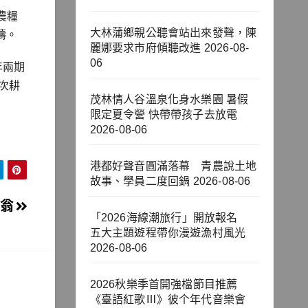
農糧
大林蒲鄉親公聽會站出來發聲，陳
疇。
麗娜要求市府傾聽改進
2026-08-
06
年兩期
次耕
茂林情人谷溫泉化身水樂園 暑假
限定夏令營 快帶帶孩子去放電
2026-08-06
港都好聲音圓滿落幕 青農說土地
故事、學員二度回鍋
2026-08-06
老翁
「2026海線潮旅行」開放報名
五大主題遊程帶你漫遊漁村風光
2026-08-06
2026秋樂季首開強檔節目推薦
《臺語紅歌Ⅲ》彼个年代音樂會