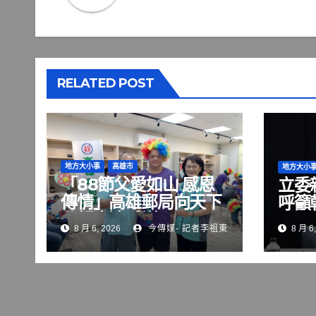
RELATED POST
地方大小事
高雄市
地方大小
「88節父愛如山 感恩
立委
傳情」高雄郵局向天下
呼籲
父親表達感謝
8 月 6, 2026
今傳媒- 記者李祖東
8 月 6,