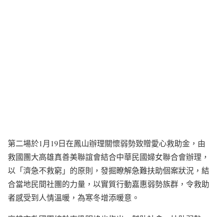
第二場於1月19日在鳳山辦理關懷弱勢致贈愛心救助金，由
救國團大高雄真善美聯誼會結合中華民國婦女聯合會辦理，
以「濟急不救窮」的原則，發掘瞭解急難扶助個案狀況，結
合當地民間社團的力量，以實質行動嘉惠弱勢族群，令救助
者感受到人情溫暖，為寒冬增添暖意。