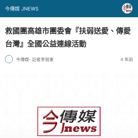
今傳媒 JNEWS
救國團高雄市團委會『扶弱送愛、傳愛
台灣』全國公益連線活動
今傳媒- 記者李祖東
4 年前