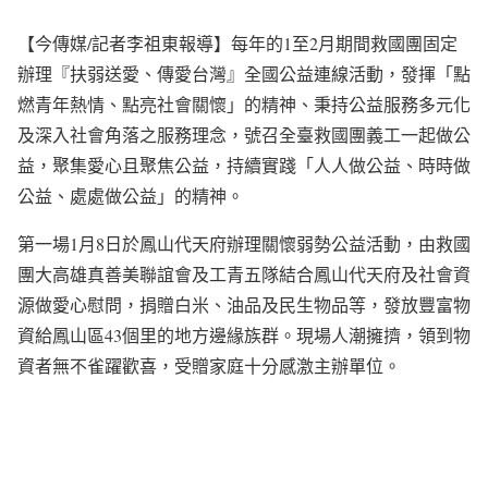
【今傳媒/記者李祖東報導】每年的1至2月期間救國團固定
辦理『扶弱送愛、傳愛台灣』全國公益連線活動，發揮「點
燃青年熱情、點亮社會關懷」的精神、秉持公益服務多元化
及深入社會角落之服務理念，號召全臺救國團義工一起做公
益，聚集愛心且聚焦公益，持續實踐「人人做公益、時時做
公益、處處做公益」的精神。
第一場1月8日於鳳山代天府辦理關懷弱勢公益活動，由救國
團大高雄真善美聯誼會及工青五隊結合鳳山代天府及社會資
源做愛心慰問，捐贈白米、油品及民生物品等，發放豐富物
資給鳳山區43個里的地方邊緣族群。現場人潮擁擠，領到物
資者無不雀躍歡喜，受贈家庭十分感激主辦單位。