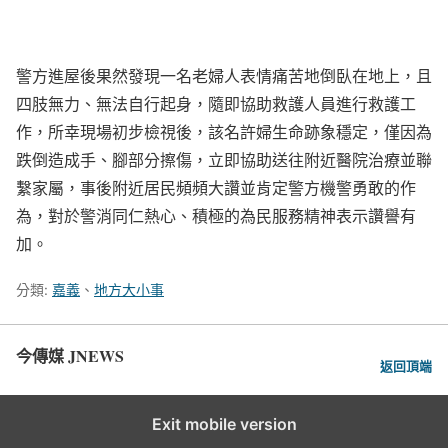
警方進屋後果然發現一名老婦人表情痛苦地倒臥在地上，且
四肢無力、無法自行起身，隨即協助救護人員進行救護工
作，所幸現場初步檢視後，該名許婦生命跡象穩定，僅因為
跌倒造成手、腳部分擦傷，立即協助送往附近醫院治療並聯
繫家屬，事後附近居民頻頻大讚並肯定警方機警勇敢的作
為，對於警消同仁熱心、積極的為民服務精神表示讚譽有
加。
分類:
嘉義
、
地方大小事
今傳媒 JNEWS
返回頂端
Exit mobile version