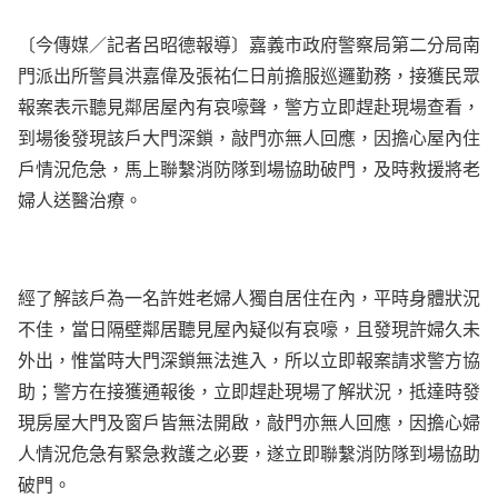
〔今傳媒／記者呂昭德報導〕嘉義市政府警察局第二分局南
門派出所警員洪嘉偉及張祐仁日前擔服巡邏勤務，接獲民眾
報案表示聽見鄰居屋內有哀嚎聲，警方立即趕赴現場查看，
到場後發現該戶大門深鎖，敲門亦無人回應，因擔心屋內住
戶情況危急，馬上聯繫消防隊到場協助破門，及時救援將老
婦人送醫治療。
經了解該戶為一名許姓老婦人獨自居住在內，平時身體狀況
不佳，當日隔壁鄰居聽見屋內疑似有哀嚎，且發現許婦久未
外出，惟當時大門深鎖無法進入，所以立即報案請求警方協
助；警方在接獲通報後，立即趕赴現場了解狀況，抵達時發
現房屋大門及窗戶皆無法開啟，敲門亦無人回應，因擔心婦
人情況危急有緊急救護之必要，遂立即聯繫消防隊到場協助
破門。