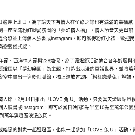
4日適逢上班日，為了讓天下有情人在忙碌之餘也有滿滿的幸福感
劃一座充滿粉紅戀愛氛圍的「夢幻情人橋」，情人節當天更舉辦
處合照並上傳個人臉書或Instagram，即可獲得粉紅小禮，歡迎
滿戀愛儀式感。
年節、西洋情人節與228連假，為了讓燈節活動適合各年齡層與
溪燈區以「夢幻樂園」為主題，打造出浪漫的童話世界，並將萬
夜空中畫出一道粉紅弧線，橋上還放置2組「粉紅戀愛兔」燈飾
節，2月14日推出「LOVE 兔 U」活動，只要當天燈區點燈
臉書或Instagram，即可於當日晚間5點半至10點至萬年公園
節到萬年溪燈區浪漫放閃。
暗戀的對象一起逛燈區，也能一起參加「LOVE 兔 U」活動，