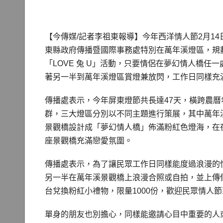
【今傳媒/記者李祖東報導】今年西洋情人節2月1
東縣政府傳播暨國際事務處特別在萬年溪燈區，規
「LOVE 兔 U」活動，只要情侶在夢幻情人橋任一
著另一半到萬年溪燈區賞燈兼放閃，工作日同樣充
傳播處表示，今年屏東燈節共長達47天，橫跨農曆
群，三大燈區分別以不同主題進行策展，其中萬年
景觀橋設計成「夢幻情人橋」佈滿粉紅色燈海，在
座景觀橋充滿戀愛氛圍。
傳播處表示，為了讓民眾工作日同樣能度過浪漫的情人
另一半在萬年溪景觀橋上浪漫合照或自拍，並上傳個人
台兌換粉紅小禮物，限量1000份，歡迎民眾情人
單身的朋友也別擔心，同樣能邀請心目中重要的人或