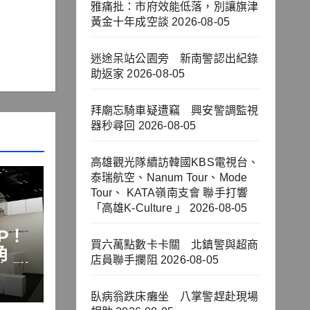
雅痛批：市府效能低落，別讓旗津
黃金十年成空談
2026-08-05
迷途呆站公園旁 新南警認出紀錄
助返家
2026-08-05
拜廟忘騎車疑遭竊 興安警調監視
器秒尋回
2026-08-05
高雄觀光隊續訪韓國KBS電視台、
泰瑞航空、Nanum Tour、Mode
Tour、 KATA嶺南支會 聯手打響
「高雄K-Culture 」
2026-08-05
P！
買六萬點數卡卡關 北鎮警與超商
角
店員聯手攔阻
2026-08-05
年甜
臥病翁跌床癱坐 八掌警趕赴現場