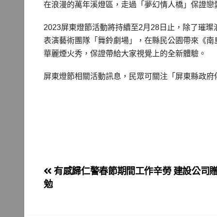
在浪漫的萬年溪燈區，走過「夢幻情人橋」保證戀
2023屏東燈節活動將持續至2月28日止，除了璀
表演藝術團隊「舞鈴劇場」，在縣民公園帶來《南
華麗煙火秀，保證帶給大家視覺上的全新體驗。
屏東燈節相關活動訊息，民眾可關注「屏東縣政府傳
文
有感歸仁警春節期間工作辛勞 建設公司
勉
章
導