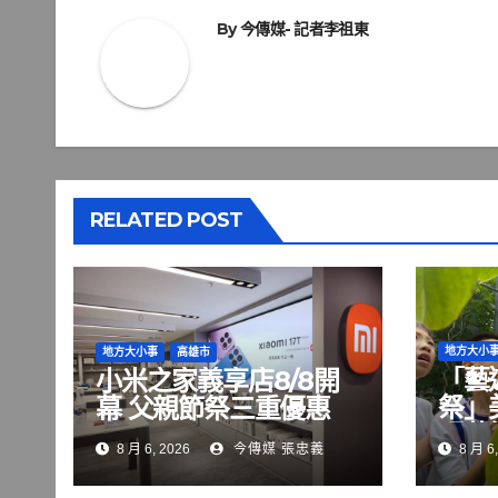
覽
By
今傳媒- 記者李祖東
RELATED POST
地方大小
地方大小事
高雄市
「藝
小米之家義享店8/8開
祭」
幕 父親節祭三重優惠
現藝
8 月 6, 2026
今傳媒 張忠義
8 月 6,