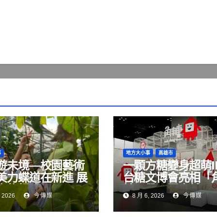
事
地方大小事
高雄市
遊未境—校園藝術
一顆方糖變身超萌I
美力蝶道在新進 展
台糖文博會亮相「
術扎根成果
糖」帶民眾穿越80
 2026
今傳媒
8 月 6, 2026
今傳媒
蜜記憶