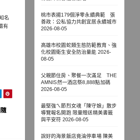
桃市表揚179個淨零永續典範 張
知名
善政：公私協力共創宜居永續城市
還有
2026-08-05
高雄市校園蛇類生態防範教育、強
化校園衛生安全防治量能
2026-
08-05
父親節住房、聚餐一次滿足 THE
AMNIS然一酒店祭8,888點加碼
2026-08-05
最堅強ㄟ節烈女魂「陳守娘」散步
相隨
導覽報名開跑 限量贈送精美書籤
與平安符
2026-08-05
說好的海景飯店竟淪停車場 陳美