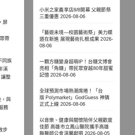
小米之家義享店8/8開幕 父親節祭
三重優惠
2026-08-06
，屏
「藝遊未境—校園藝術祭」美力蝶
民眾帶
道在新進 展現藝術扎根成果
2026-
08-06
不同族
一顆方糖變身超萌IP！台糖文博會
亮相「角糖」帶民眾穿越80年甜蜜
年溪
記憶
2026-08-06
，讓整
全球預測市場熱潮席捲！「台
版 Polymarket」GodGuess 神猜
後，與
正式上線
2026-08-06
服務
以音樂、健康與關懷陪伴父親歡度
佳節 高雄市立鳳山醫院攜手高雄
散步
縣醫師公會溫馨獻唱
2026-08-05