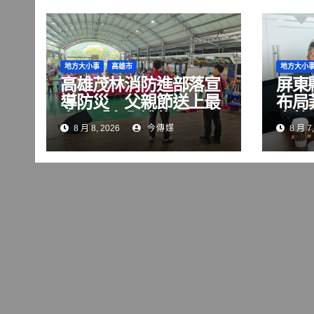
地方大小事
高雄市
地方大小
高雄茂林消防進部落宣
屏東
導防災 父親節送上最
布局
實用「安全禮物」
會航
8 月 8, 2026
今傳媒
8 月 7,
共拓