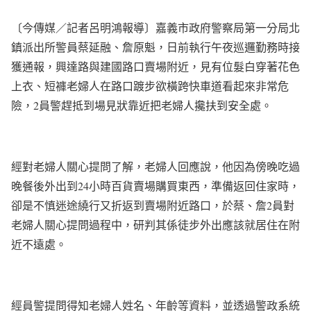
〔今傳媒／記者呂明鴻報導〕嘉義市政府警察局第一分局北
鎮派出所警員蔡延融、詹原魁，日前執行午夜巡邏勤務時接
獲通報，興達路與建國路口賣場附近，見有位髮白穿著花色
上衣、短褲老婦人在路口踱步欲橫跨快車道看起來非常危
險，2員警趕抵到場見狀靠近把老婦人攙扶到安全處。
經對老婦人關心提問了解，老婦人回應說，他因為傍晚吃過
晚餐後外出到24小時百貨賣場購買東西，準備返回住家時，
卻是不慎迷途繞行又折返到賣場附近路口，於蔡、詹2員對
老婦人關心提問過程中，研判其係徒步外出應該就居住在附
近不遠處。
經員警提問得知老婦人姓名、年齡等資料，並透過警政系統