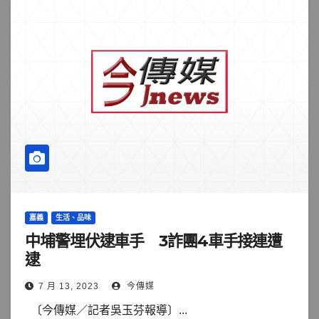
嘉義
生活、品味
中埔警埋伏逮車手 3詐團4車手接連遭
逮
7 月 13, 2023
今傳媒
〔今傳媒／記者吳玉芬報導〕...