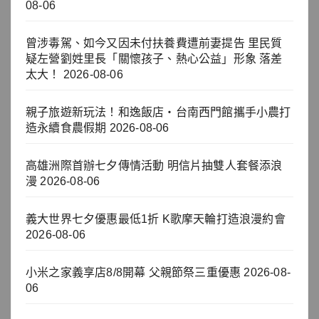
08-06
曾涉毒駕、如今又因未付扶養費遭前妻提告 里民質
疑左營劉姓里長「關懷孩子、熱心公益」形象 落差
太大！
2026-08-06
親子旅遊新玩法！和逸飯店‧台南西門館攜手小農打
造永續食農假期
2026-08-06
高雄洲際首辦七夕傳情活動 明信片抽雙人套餐添浪
漫
2026-08-06
義大世界七夕優惠最低1折 K歌摩天輪打造浪漫約會
2026-08-06
小米之家義享店8/8開幕 父親節祭三重優惠
2026-08-
06