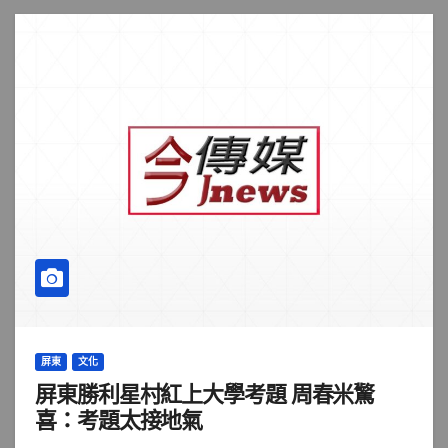
屏東
文化
屏東勝利星村紅上大學考題 周春米驚
喜：考題太接地氣