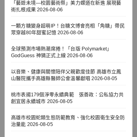
「藝遊未境—校園藝術祭」美力蝶道在新進 展現藝
術扎根成果
2026-08-06
一顆方糖變身超萌IP！台糖文博會亮相「角糖」帶民
眾穿越80年甜蜜記憶
2026-08-06
全球預測市場熱潮席捲！「台版 Polymarket」
GodGuess 神猜正式上線
2026-08-06
以音樂、健康與關懷陪伴父親歡度佳節 高雄市立鳳
山醫院攜手高雄縣醫師公會溫馨獻唱
2026-08-05
桃市表揚179個淨零永續典範 張善政：公私協力共
創宜居永續城市
2026-08-05
高雄市校園蛇類生態防範教育、強化校園衛生安全防
治量能
2026-08-05