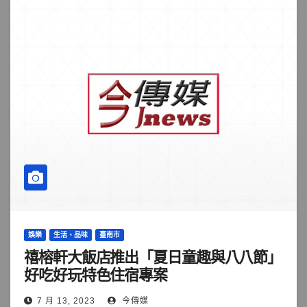
娛樂
生活、品味
臺南市
禧榕軒大飯店推出「夏日童趣與八八節」
好吃好玩特色住宿專案
7 月 13, 2023
今傳媒