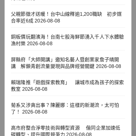
父親節徵才送暖！台中山線釋逾1,200職缺 初步媒
合率近6成
2026-08-08
銅板價玩翻濱海！台南七股海鮮節湧入千人下水體驗
漁村樂
2026-08-08
屏縣府「大師開講」邀知名藝人暨創業家詹子晴開
講 解鎖青創流量變現與品牌經營關鍵
2026-08-08
賴瑞隆推「遊戲探索教育」 讓城市成為孩子的探索
教室
2026-08-08
菊系又涉貪出事？陳麗娜：這樣的新潮流，太可怕
了！
2026-08-08
高市府整合淨零技術與轉型資源 偕同企業加速低
碳轉型、提升國際競爭力
2026-08-08