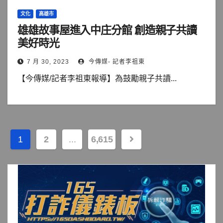
文化
高雄市
雄雄故事屋進入中庄分館 創造親子共讀
美好時光
7 月 30, 2023
今傳媒- 記者李祖東
【今傳媒/記者李祖東報導】為鼓勵親子共讀...
文
1
2
...
6,615
章
分
頁