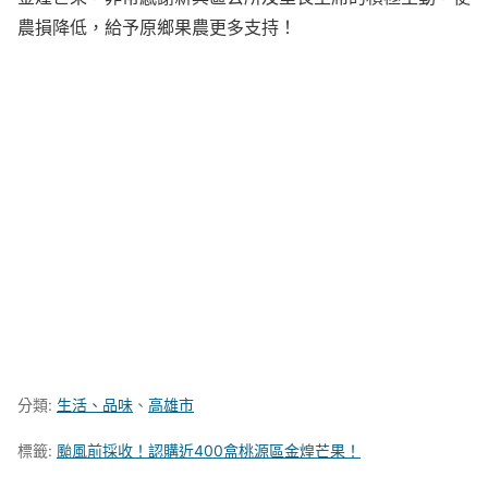
農損降低，給予原鄉果農更多支持！
分類:
生活、品味
、
高雄市
標籤:
颱風前採收！認購近400盒桃源區金煌芒果！