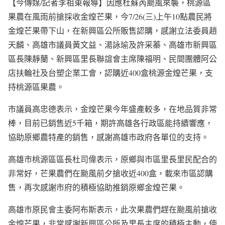
【今傳媒/記者李祖東報導】因應杜蘇芮颱風來襲，桃源區
果農在風雨前搶採收金煌芒果，今7/26(三)上午10點農民將
金煌芒果帶下山，在新興區公所販售認購，感謝立法委員趙
天麟、高雄市議員黃文益、湯詠瑜及許采蓁、高雄市新興區
區長陳靜蘭、新興區里長聯誼會主席陳福明、民間團體阿公
店扶輪社及台塑企業工會，認購近400盒桃源金煌芒果，支
持桃源區果農。
市議員高忠德表示，金煌芒果今年盛產較多，在地品質非常
棒，目前已銷售近5千箱，期許高雄各行政區能持續響應，
協助原鄉農特產的銷售，感謝高雄市政府各單位的支持。
高雄市桃源區區長杜司偉表示，原鄉與市區里長里民配合的
非常好，芒果農們在颱風前夕搶收近400盒，載來市區認購
售，再次感謝市府的積極協助推銷原鄉金煌芒果。
高雄市原民會主委阿布斯表示，此次果農們趕在颱風前搶收
金煌芒果，非常感謝新興區公所及里長主席的積極主動，使