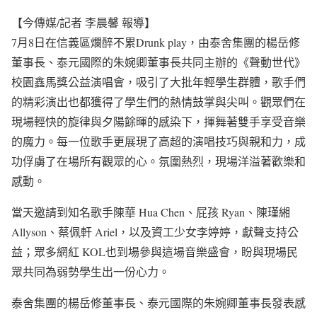
【今傳媒/記者 李晨馨 報導】
7月8日在信義區爛醉不累Drunk play，由泰舍集團的楊岳修
董事長、泰元國際的朱婉卿董事長共同主辦的《聲動世代》
校園鑫馬獎公益演唱會，吸引了大批年輕學生群體，歌手們
的精彩演出也都獲得了學生們的熱情鼓掌與尖叫。觀眾們在
現場輕快的旋律與夕陽餘暉的感染下，揮舞著雙手享受音樂
的魔力。每一位歌手更展現了高超的演唱技巧與親和力，成
功俘虜了在場所有觀眾的心。氛圍熱烈，現場洋溢著歡樂和
感動。
當天邀請到知名歌手陳華 Hua Chen、屁孩 Ryan、陳瑾緗
Allyson、蔡佩軒 Ariel，以及資工少女李婷婷，獻聲支持公
益；眾多網紅 KOL也到場參與這場音樂盛會，盼與現場民
眾共同為弱勢學生出一份心力。
泰舍集團的楊岳修董事長、泰元國際的朱婉卿董事長發表感