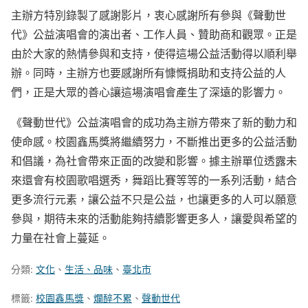
主辦方特別錄製了感謝影片，衷心感謝所有參與《聲動世
代》公益演唱會的演出者、工作人員、贊助商和觀眾。正是
由於大家的熱情參與和支持，使得這場公益活動得以順利舉
辦。同時，主辦方也要感謝所有慷慨捐助和支持公益的人
們，正是大眾的善心讓這場演唱會產生了深遠的影響力。
《聲動世代》公益演唱會的成功為主辦方帶來了新的動力和
使命感。校園鑫馬獎將繼續努力，不斷推出更多的公益活動
和倡議，為社會帶來正面的改變和影響。據主辦單位透露未
來還會有校園歌唱選秀，舞蹈比賽等等的一系列活動，結合
更多流行元素，讓公益不只是公益，也讓更多的人可以願意
參與，期待未來的活動能夠持續影響更多人，讓愛與希望的
力量在社會上蔓延。
分類:
文化
、
生活、品味
、
臺北市
標籤:
校園鑫馬獎
、
爛醉不累
、
聲動世代