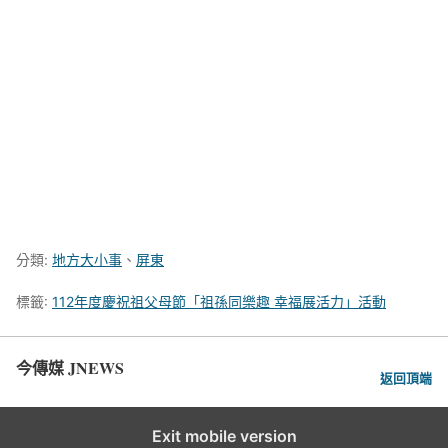
分類:
地方大小事
、
屏東
標籤:
112年度慶祝祖父母節「祖孫同樂趣 幸福展活力」活動
今傳媒 JNEWS
返回頂端
Exit mobile version