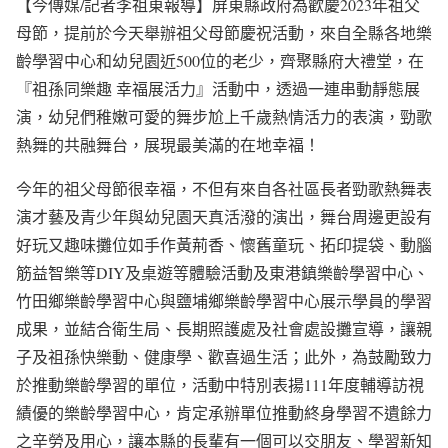
【今傳媒/記者李祖東報導】屏東縣政府為歡慶2023年祖父
母節，提前於今天舉辦祖父母節慶祝活動，來自全縣各地樂
齡學習中心和幼兒園近500位的老少，齊聚縣府大禮堂，在
『祖孫同樂趣 幸福展活力』活動中，透過一連串動靜態展
演，幼兒們稚嫩可愛的舞步尬上千歲熱情活力的表演，勁歌
熱舞的共融舞台，展現最美滿的在地幸福！
今年的祖父母節很幸福，不但有來自各社區長者勁歌熱舞表
演才藝及青少年與幼兒園天真活潑的演出，舞台周邊更設有
好玩又趣味攤位如手作黃荊香、懷舊童玩、拓印提袋、動腦
筋益智樂等DIY及桌遊等體驗活動及東港鎮樂齡學習中心、
竹田鄉樂齡學習中心與鹽埔鄉樂齡學習中心展示學員的學習
成果，並結合衛生局、長期照護處及社會處設攤宣導，讓親
子及祖孫快樂動、健康學、歡喜過生活；此外，為鼓勵致力
於推動樂齡學習的單位，活動中特別表揚111年度輔導訪視
績優的樂齡學習中心，肯定承辦單位推動終身學習不遺餘力
之辛勞及用心，讓本縣的長輩有一個可以交朋友、學習新知