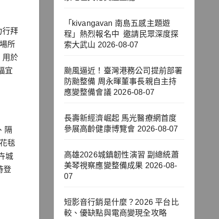
「kivangavan 南島五感主題遊
力行拜
程」熱烈報名中 邀請民眾深度探
教場所
索大武山
2026-08-07
，用於
福宜
颱風逼近！臺灣港務公司提前部署
防颱整備 周永暉董事長親自主持
應變整備會議
2026-08-07
長壽新經濟崛起 馬光醫療網首度
參展高齡健康博覽會
2026-08-07
、隔
際花毯
高雄2026城鎮韌性演習 副總統蕭
卉城
美琴視察應變整備成果
2026-08-
時登
07
短影音行銷是什麼？2026 平台比
較、優缺點與電商變現全攻略