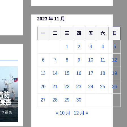
2023 年 11 月
一
二
三
四
五
六
日
1
2
3
4
5
6
7
8
9
10
11
12
13
14
15
16
17
18
19
20
21
22
23
24
25
26
借防
27
28
29
30
侵害
際秩
者李祖東
« 10 月
12 月 »