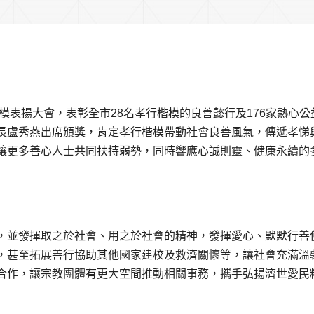
模表揚大會，表彰全市28名孝行楷模的良善懿行及176家熱心公
長盧秀燕出席頒獎，肯定孝行楷模帶動社會良善風氣，傳遞孝悌
讓更多善心人士共同扶持弱勢，同時響應心誠則靈、健康永續的
，並發揮取之於社會、用之於社會的精神，發揮愛心、默默行善
，甚至拓展善行協助其他國家建校及救濟關懷等，讓社會充滿溫
合作，讓宗教團體有更大空間推動相關事務，攜手弘揚濟世愛民