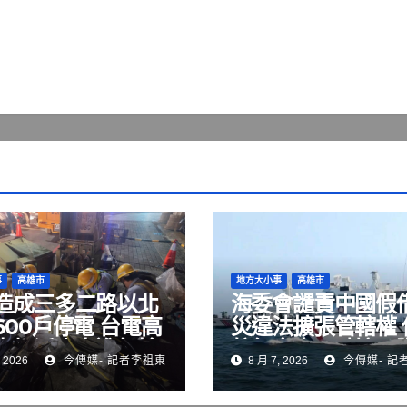
事
高雄市
地方大小事
高雄市
造成三多二路以北
海委會譴責中國假
600戶停電 台電高
災違法擴張管轄權 
處加派人力進行搶
航行自由，破壞國
 2026
今傳媒- 記者李祖東
8 月 7, 2026
今傳媒- 記
序