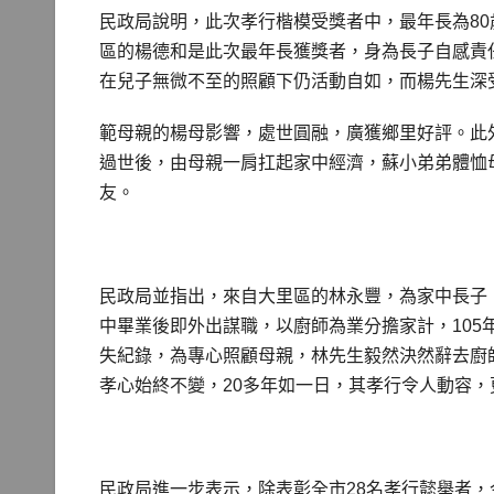
民政局說明，此次孝行楷模受獎者中，最年長為80
區的楊德和是此次最年長獲獎者，身為長子自感責
在兒子無微不至的照顧下仍活動自如，而楊先生深
範母親的楊母影響，處世圓融，廣獲鄉里好評。此
過世後，由母親一肩扛起家中經濟，蘇小弟弟體恤
友。
民政局並指出，來自大里區的林永豐，為家中長子
中畢業後即外出謀職，以廚師為業分擔家計，10
失紀錄，為專心照顧母親，林先生毅然決然辭去廚
孝心始終不變，20多年如一日，其孝行令人動容，
民政局進一步表示，除表彰全市28名孝行懿舉者，