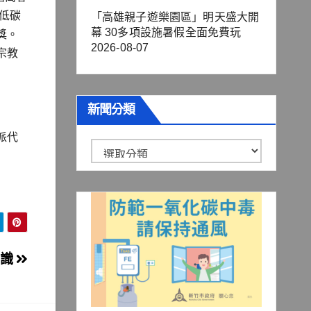
低碳
「高雄親子遊樂園區」明天盛大開
幕 30多項設施暑假全面免費玩
獎。
2026-08-07
宗教
新聞分類
派代
新
聞
分
類
意識