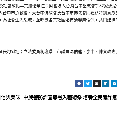
及社會教化事業績優單位；財團法人台灣台中聖教會等82家通過
人台中市道教會、大台中佛教會及台中市佛教會則獲頒特別貢獻
，為社會注入暖流，並呼籲各宗教團體持續響應環保，共同建構
區長均到場；立法委員楊瓊瓔、市議員沈佑蓮、李中、陳文政也
自信與美味
中興警防詐宣導融入藝術祭 培養全民識詐