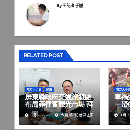
導
By
王記者 于誠
覽
RELATED POST
地方大小事
屏東
地方大小
屏東縣政府交通旅遊處
車禍
布局菲律賓觀光市場 拜
一帶
會航空公司與旅遊巨頭
雄區
8 月 7, 2026
今傳媒- 記者李祖東
8 月 7,
共拓國際客源
修