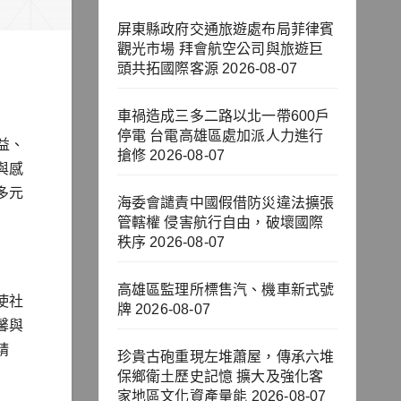
屏東縣政府交通旅遊處布局菲律賓
觀光市場 拜會航空公司與旅遊巨
頭共拓國際客源
2026-08-07
車禍造成三多二路以北一帶600戶
停電 台電高雄區處加派人力進行
益、
搶修
2026-08-07
與感
多元
海委會譴責中國假借防災違法擴張
管轄權 侵害航行自由，破壞國際
秩序
2026-08-07
高雄區監理所標售汽、機車新式號
使社
牌
2026-08-07
馨與
精
珍貴古砲重現左堆蕭屋，傳承六堆
保鄉衛土歷史記憶 擴大及強化客
家地區文化資產量能
2026-08-07