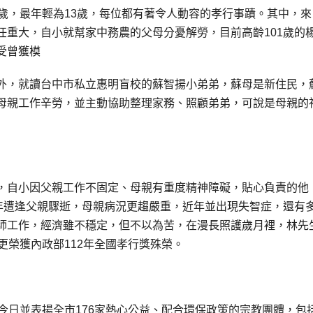
歲，最年輕為13歲，每位都有著令人動容的孝行事蹟。其中，來
任重大，自小就幫家中務農的父母分憂解勞，目前高齡101歲的
受曾獲模
外，就讀台中市私立惠明盲校的蘇智揚小弟弟，蘇母是新住民，
母親工作辛勞，並主動協助整理家務、照顧弟弟，可說是母親的
，自小因父親工作不固定、母親有重度精神障礙，貼心負責的他
5年遭逢父親驟逝，母親病況更趨嚴重，近年並出現失智症，還有
師工作，經濟雖不穩定，但不以為苦，在漫長照護歲月裡，林先
更榮獲內政部112年全國孝行獎殊榮。
今日並表揚全市176家熱心公益、配合環保政策的宗教團體，包