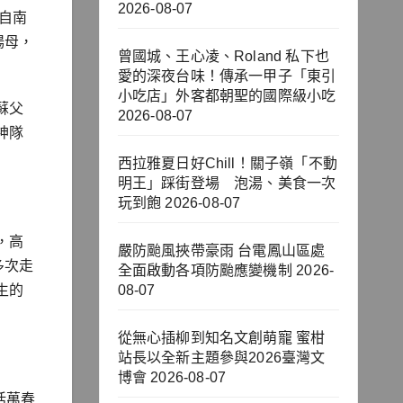
2026-08-07
自南
楊母，
曾國城、王心凌、Roland 私下也
愛的深夜台味！傳承一甲子「東引
小吃店」外客都朝聖的國際級小吃
蘇父
2026-08-07
神隊
西拉雅夏日好Chill！關子嶺「不動
明王」踩街登場 泡湯、美食一次
玩到飽
2026-08-07
，高
嚴防颱風挾帶豪雨 台電鳳山區處
多次走
全面啟動各項防颱應變機制
2026-
生的
08-07
從無心插柳到知名文創萌寵 蜜柑
站長以全新主題參與2026臺灣文
博會
2026-08-07
括萬春