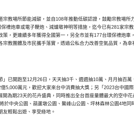
道宗教場所節能減碳，並自108年推動低碳認證，鼓勵宗教場所
環保禮炮車或電子鞕炮、減爐敬神明等措施，迄今已有281家宗
政策，更連續多年獲得全國第一，另全市並有177台環保禮炮車
各宗教團體及市民攜手落實，透過公私合力改善空氣品質，為幸
」已開跑至12月26日，天天抽3千、週週抽10萬、月月抽百萬
5,000萬元，歡迎大家來台中消費抽大獎；另「2023台中國
場展開為期23天的花卉盛典，同時推出全台首座量體最大的空中花
」將於中央公園、葫蘆墩公園、鰲峰山公園、坪林森林公園4地同
朋友輕鬆出遊、享受綠地。