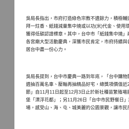
吳局長指出，市府打造綠色宗教不遺餘力，積極輔
拜一炷香、紙錢減量集中燒或以功(米)代金、使用
獲得低碳認證標章。其中，台中市「紙錢集中燒」
各宮廟大型活動慶典，深獲市民肯定，市府持續與
居台中盡一份心力。
吳局長提到，台中市慶典一路到年底，「台中購物節
週抽百萬名車、壓軸再抽精品好宅，總獎項價值近2億
節」自11月11日起至12月3日止於新社種苗繁殖
堡「漂浮花都」；另11月26日「台中市民野餐日
場，感受山、海、屯、城美麗的公園景觀，讓市民