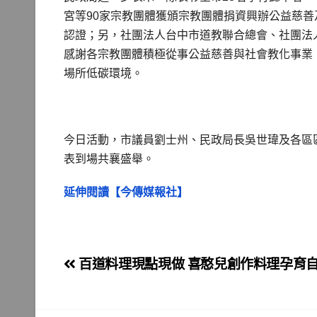
宮等90家宗教團體獲頒宗教團體捐資興辦公益慈善
認證；另，社團法人台中市道教聯合總會、社團法
感謝各宗教團體積極從事公益慈善與社會教化事業
場所低碳環境。
今日活動，市議員劉士州、民政局長吳世瑋及各區
表到場共襄盛舉。
延伸閱讀【今傳媒報社】
文
百道料理現點現做 喜憨兒創作料理孕育
章