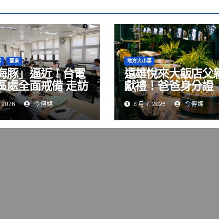
事
臺東
地方大小事
海豚」逼近！台電
遠雄悅來大飯店父
區處全面戒備 走訪
獻禮！爸爸身分證
業呼籲落實「用
「8」越多優惠越
 2026
今傳媒
8 月 7, 2026
今傳媒
檢查
最低只要8元！