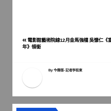
文
電影館藝術院線12月金馬強檔 吳慷仁《
年》領銜
章
導
覽
By
今傳媒- 記者李祖東