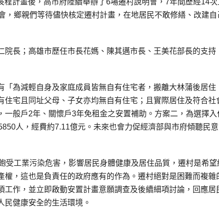
中長程計畫後，高市府陸續舉辦了6場遷村說明會，7年間歷經14次
談會，鄉親們等待儘快核定遷村計畫，在地居民不敢修繕、改建自
仁院長；高雄市歷任市長花媽、陳其邁市長、王美花部長的支持
有「為減輕自身及家庭成員皆無自有住宅者，搬離大林蒲後居住
有住宅且同址父母、子女亦均無自有住宅；且實際居住及符合社
，一般戶2年、關懷戶3年免租金之安置補助。方案二，為選擇入
850人，經費約7.11億元。未來也會力促經濟部與市府傾聽民
，飽受工業污染危害，影響居民身體健康及居住品質，遷村是希望
產權，這也是負責任的政府應有的作為。遷村絕對是困難而複雜
項工作，並立即啟動安置計畫意願調查及後續細項討論，回應居
人民健康安全的生活環境。