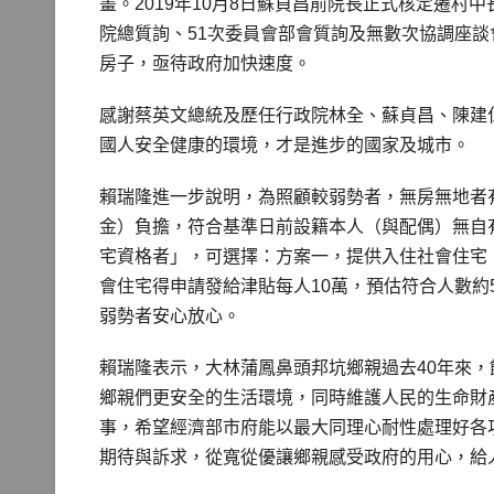
畫。2019年10月8日蘇貞昌前院長正式核定遷村
院總質詢、51次委員會部會質詢及無數次協調座
房子，亟待政府加快速度。
感謝蔡英文總統及歷任行政院林全、蘇貞昌、陳建
國人安全健康的環境，才是進步的國家及城市。
賴瑞隆進一步說明，為照顧較弱勢者，無房無地者
金）負擔，符合基準日前設籍本人（與配偶）無自
宅資格者」，可選擇：方案一，提供入住社會住宅
會住宅得申請發給津貼每人10萬，預估符合人數約5
弱勢者安心放心。
賴瑞隆表示，大林蒲鳳鼻頭邦坑鄉親過去40年來
鄉親們更安全的生活環境，同時維護人民的生命財
事，希望經濟部市府能以最大同理心耐性處理好各
期待與訴求，從寬從優讓鄉親感受政府的用心，給