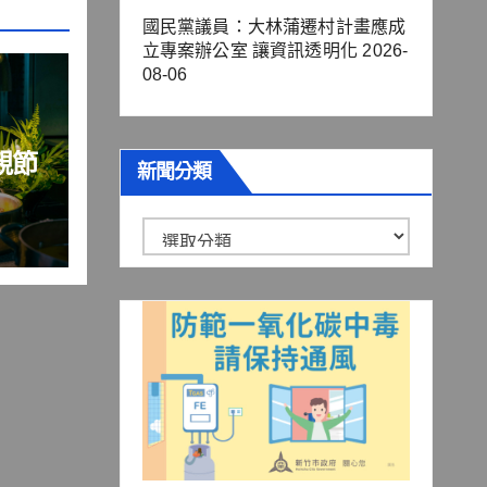
國民黨議員：大林蒲遷村計畫應成
立專案辦公室 讓資訊透明化
2026-
08-06
親節
新聞分類
狂，
新
聞
分
類