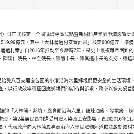
（4）日正式核定「全國循環專區試點暨新材料產業園申請設置計
19.99億元，其中「大林蒲遷村安置計畫」核定800億元，準
林蒲遷村案」自2016年推動至今歷時7年，是史上最複雜且困難
、陳建仁院長、林全院長、陳菊市長、陳其邁市長的支持，讓這
希望給受八百支煙囪包圍的小港沿海六里鄉親們更安全的生活環境
查，以行政效率積極回應鄉親們的期待與訴求，務必以多元妥善
高雄的「大林蒲、邦坑、鳳鼻頭沿海六里」被煉油廠、發電廠、煉
，讓2萬居民長期遭受周邊污染及工安影響，直到2016年11月
長，代表政府向大林蒲鳳鼻頭沿海六里民眾鞠躬道歉並啟動遷村