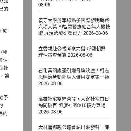
立法
08-06
己的
義守大學勇奪綠點子國際發明競賽
六項大獎 AI智慧醫療結合無人機技
，給
術 展現跨域研發實力
2026-08-06
立委親赴公視考察力挺 呼籲朝野
（租
理性審查預算
2026-08-06
會住
住社
石化業關廠恐引爆骨牌效應！柯志
意，讓
恩呼籲勞動部納入僱用安定第十類
2026-08-06
給予
高雄社宅雙箭齊發，大寮社宅首日
的
詢問破百 凱旋社宅8/10接力登場
2026-08-06
民的
大林蒲鄉親公聽會站出來發聲，陳