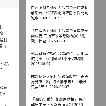
白海豚颱風逼近！台電台南區處超
前部署 低窪變電所架防水閘門防
淹水
2026-08-07
畫」
「白海豚」逼近！台電台東區處全
備金
面戒備 走訪畜牧業呼籲落實「用
的遷村
電」檢查
2026-08-07
項事
林政賢籲推動AI普惠轉型、活化舊
城商圈 促加速國1甲東段規劃
，也請
2026-08-07
配
遠雄悅來大飯店父親節獻禮！爸爸
身分證「8」越多優惠越狂，最低
只要8元！
2026-08-07
鋼廠
19
「88節父愛如山 感恩傳情」高雄
計
郵局向天下父親表達感謝
2026-