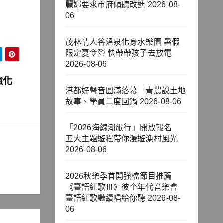
麗娜要求市府傾聽改進
2026-08-
06
茂林情人谷溫泉化身水樂園 暑假
限定夏令營 快帶帶孩子去放電
2026-08-06
強化
港都好聲音圓滿落幕 青農說土地
故事、學員二度回鍋
2026-08-06
「2026海線潮旅行」開放報名
五大主題遊程帶你漫遊漁村風光
2026-08-06
2026秋樂季首開強檔節目推薦
《臺語紅歌Ⅲ》彼个年代音樂會
臺語紅歌繼續唱給你聽
2026-08-
06