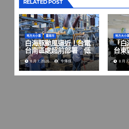
RELATED POST
地方大小事
臺南市
地方大小
白海豚颱風逼近！台電
「白
台南區處超前部署 低
台東
窪變電所架防水閘門防
畜牧
8 月 7, 2026
今傳媒
8 月 7,
淹水
電」