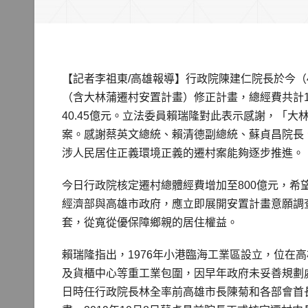
【記者李祖東/高雄報導】行政院陳建仁院長於今
（含大林蒲遷村安置計畫）修正計畫，總經費共計15
40.45億元。立法委員賴瑞隆對此表示感謝，「大
案。感謝蔡英文總統、賴清德副總統、蘇貞昌院長
涉人民居住正義環境正義的遷村案能夠逐步推進。
今日行政院核定遷村總體經費增加至800億元，
經濟部與高雄市政府，應立即展開安置計畫意願調
套，從寬從優保障鄉親的居住權益。
賴瑞隆指出，1976年小港臨海工業區設立，位在
及貨櫃中心等重工業包圍，因早年政府未妥善規劃處理
日時任行政院長林全率前高雄市長陳菊和各部會首