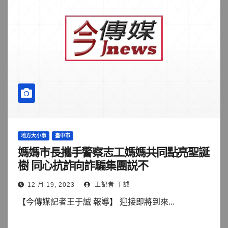
地方大小事
臺中市
媽媽市長攜手警察志工媽媽共同點亮聖誕
樹 同心抗詐向詐騙集團説不
12 月 19, 2023
王記者 于誠
【今傳媒記者王于誠 報導】 迎接即將到來...