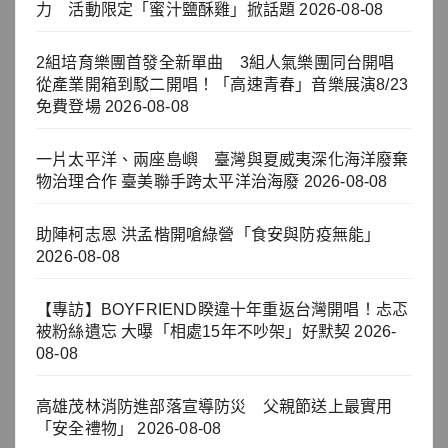
力 活動限定「蜜汁鹽酥雞」掀話題
2026-08-08
2組培育樂團首發全新單曲 3組人氣樂團同台開唱
從產業開箱到駁二開唱！「高速青春」音樂展演8/23
免費登場
2026-08-08
一片太平洋、兩座島嶼 臺灣與夏威夷深化海洋廢棄
物治理合作 臺美聯手跨太平洋治海廢
2026-08-08
助陣柯志恩 洪孟楷開嗆綠營「食安與防疫無能」
2026-08-08
【專訪】BOYFRIEND睽違十年重返台灣開唱！忐忑
被粉絲遺忘 大曝「相處15年不吵架」好默契
2026-
08-08
高雄茂林消防進部落宣導防災 父親節送上最實用
「安全禮物」
2026-08-08