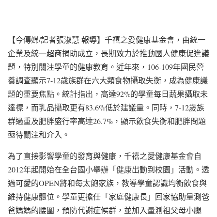
【今傳媒/記者張淑慧 報導】千禧之愛健康基金會，由統一
企業及統一超商捐助成立，長期致力於推動國人健康促進議
題，特別關注學童的健康教育。近年來，106-109年國民營
養調查顯示7-12歲族群在六大類食物攝取失衡，成為健康議
題的重要焦點。統計指出，高達92%的學童每日蔬果攝取未
達標，而乳品攝取更有83.6%低於建議量。同時，7-12歲族
群過重及肥胖盛行率高達26.7%，顯示飲食失衡和肥胖問題
亟待關注和介入。
為了直接影響學童的發育與健康，千禧之愛健康基金會自
2012年起開始在全台國小舉辦「健康出動到校園」活動。透
過可愛的OPEN將和每太飽家族，教導學童認識均衡飲食與
維持健康體位。學童更擔任「家庭健康長」回家協助量測爸
爸媽媽的腰圍，預防代謝症候群，並加入量測祖父母小腿