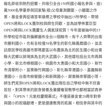
報名即收到熱烈迴響，共吸引全台150所國小報名參與，逾1
萬5000名學童參與回家幫(祖)父母量測腰圍、小腿圍之作
業，基金會再從填答率達標之學校中抽出15所學校，帶領
OPEN將和LOCK醬到校與師生同歡，並為該學佈置巨型
OPEN將與LOCK醬慶生人偶氣球祝賀！今年度被抽中的15
所學校從市區到偏鄉遍布全台11個縣市，有千人齊聚的台南
市勝利國小，也有全校僅58名學生的彰化縣鳳霞國小，並走
訪原民學校高雄市那瑪夏區以布農族為主的民生國小和台東
縣大武鄉以排灣族為主的大武國小，其他還包括台北市再興
小學、新北市樟樹國小、桃園市大勇國小和大忠國小、新竹
市清華附小、苗栗縣竹興國小、彰化縣草港國小、嘉義縣新
港國小、台南市柳營國小和新興國小、屏東縣崇華國小等。
師生們見到OPEN將和LOCK醬出現在自己學校中無不欣喜
若狂，對其帶來的飲食營養及量腰複習教學也都相當認真參
與。「OPEN！元氣校慶開幕式」不僅是基金會20周年對參
與國小的祝福獻禮，更是健康教育的拓展，相信參與其中的