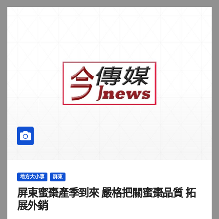
地方大小事
屏東
屏東蜜棗產季到來 嚴格把關蜜棗品質 拓
展外銷