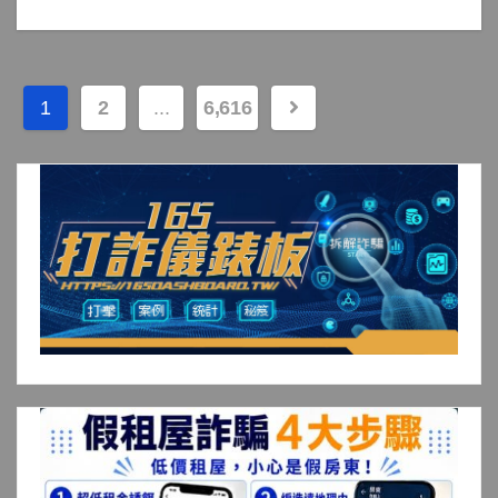
文
1
2
...
6,616
章
分
頁