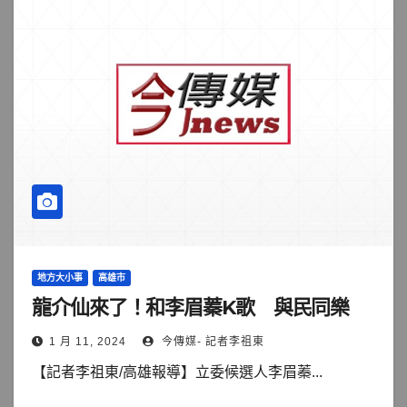
地方大小事
高雄市
龍介仙來了！和李眉蓁K歌 與民同樂
1 月 11, 2024
今傳媒- 記者李祖東
【記者李祖東/高雄報導】立委候選人李眉蓁...