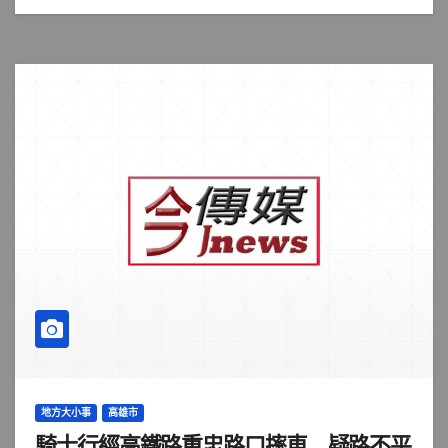
地方大小事
高雄市
騎士行經高鐵路重忠路口摔車 疑路不平