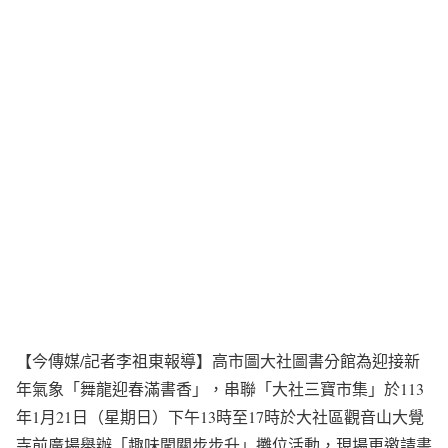
【今傳媒/記者李祖東報導】高市圖大社圖書分館為迎接新
年氣象「舞龍迎春滿書香」，串聯「大社三寶市集」於113
年1月21日（星期日）下午13時至17時於大社區觀音山大覺
寺前廣場舉辦「趣味闖關步步升」攤位活動，現場更邀請書