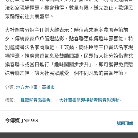
法名家現場揮毫，機會難得，數量有限，送完為止，歡迎民
眾踴躍前往共襄盛舉。
大社圖書分館主任劉大維表示：時值歲末寒冬農曆春節前
夕，傳統家家戶戶張燈結彩，貼春聯更能傳遞年節喜氣，特
別邀請書法名家簡順能、王苡蘋、簡佑臣等三位書法名家現
場揮毫，推廣書香氣息及鼓勵閱讀，民眾持大社分館借書兌
換春聯卡或當日進行「趣味闖關步步升」，即可獲得免費贈
送春聯乙幅，讓大社民眾感受一個不同凡響的書香年節。
分類:
地方大小事
、
高雄市
標籤:
「舞龍迎春滿書香」，大社圖書館迎接新春贈春聯活動-
今傳媒 JNEWS
返回頂端