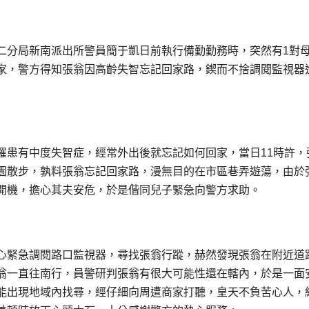
二分局新南派出所警員簡于凱日前執行備勤勤務時，突然有1對
家，警方得知張翁因高齡失智忘記回家路，鍥而不捨調閱監視器
罹患有中度失智症，經常外出後就忘記如何回家，當日11時許，
園散步，孰料張翁忘記回家路，漫無目的在市區巷弄遊蕩，由於
開機，擔心其夫安危，於是偕同兒子緊急向警方求助。
心緊急調閱路口監視器，尋找張翁行蹤，赫然發現張翁在附近道
翁一直往南行，員警研判張翁有很大可能性還在轄內，於是一面
能出現地域內找尋，經仔細向周遭商家打聽，皇天不負苦心人，