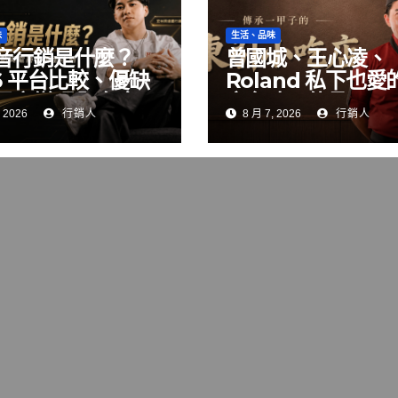
味
生活、品味
音行銷是什麼？
曾國城、王心凌、
26 平台比較、優缺
Roland 私下也愛
電商變現全攻略
夜台味！傳承一甲
 2026
行銷人
8 月 7, 2026
行銷人
「東引小吃店」外
朝聖的國際級小吃