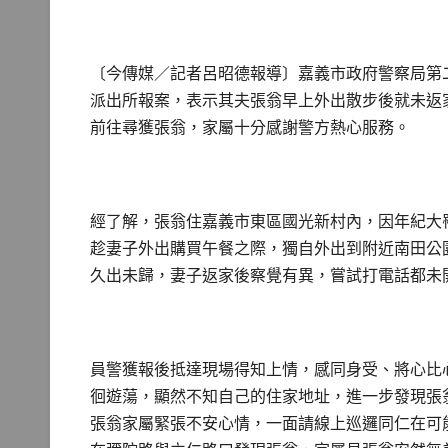
〔今傳媒／記者呂昭德報導〕嘉義市政府警察局第
派出所報案，表示其夫張翁早上外出散步後就未返
前往尋獲張翁，家屬十分感謝警方熱心服務。
經了解，張翁住嘉義市東區國光新村內，因年紀大
趁妻子外出購買午餐之際，獨自外出到附近南田公
久出未歸，妻子返家後察覺有異，嘗試打電話都未
員警獲報後抵達現場得知上情，感同身受、將心比
徊遊蕩，顯然不知自己的住家地址，進一步發現張
張翁家屬緊張不安心情，一面請線上巡邏同仁在可