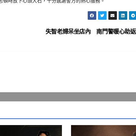
恙頓時放下心頭大石，十分感謝警方的熱心服務。
失智老婦呆坐店內 南門警暖心助