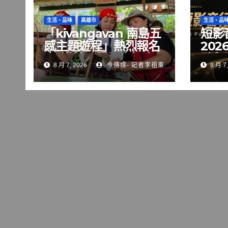
生活、品味
高雄市
生活、品
「kivangavan 南島五
短影
感主題遊程」熱烈報名
20
中 邀請民眾深度探索
點與
8 月 7, 2026
今傳媒- 記者李祖東
8 月 7,
大武山