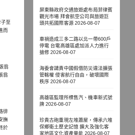
屏東縣政府交通旅遊處布局菲律賓
觀光市場 拜會航空公司與旅遊巨
母子至
頭共拓國際客源
2026-08-07
進而
車禍造成三多二路以北一帶600戶
停電 台電高雄區處加派人力進行
搶修
2026-08-07
張翁
海委會譴責中國假借防災違法擴張
張翁
管轄權 侵害航行自由，破壞國際
秩序
2026-08-07
高雄區監理所標售汽、機車新式號
牌
2026-08-07
路徘
安撫
珍貴古砲重現左堆蕭屋，傳承六堆
保鄉衛土歷史記憶 擴大及強化客
終於
家地區文化資產量能
2026-08-07