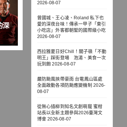
2026-08-07
曾國城、王心凌、Roland 私下也
的深
愛的深夜台味！傳承一甲子「東引
小吃店」外客都朝聖的國際級小吃
子
2026-08-07
客都
西拉雅夏日好Chill！關子嶺「不動
明王」踩街登場 泡湯、美食一次
玩到飽
2026-08-07
嚴防颱風挾帶豪雨 台電鳳山區處
全面啟動各項防颱應變機制
2026-
08-07
從無心插柳到知名文創萌寵 蜜柑
站長以全新主題參與2026臺灣文
博會
2026-08-07