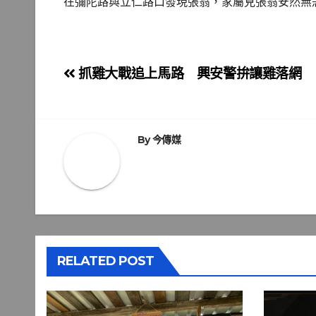
在彌陀路與立仁路口發現張翁，家屬見張翁安然無
文
抓雞大戰追上馬路 興安警拚讓雞落網
章
導
By
今傳媒
覽
RELATED POST