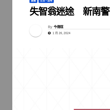
嘉義
生活、品味
失智翁迷途 新南警
By
今傳媒
1 月 26, 2024